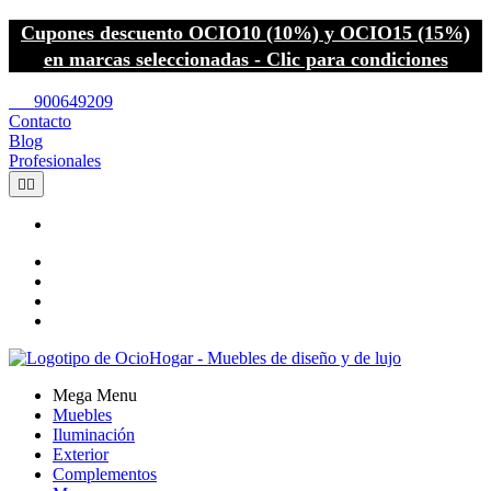
Cupones descuento OCIO10 (10%) y OCIO15 (15%)
en marcas seleccionadas - Clic para condiciones
call
900649209
Contacto
Blog
Profesionales


Mega Menu
Muebles
Iluminación
Exterior
Complementos