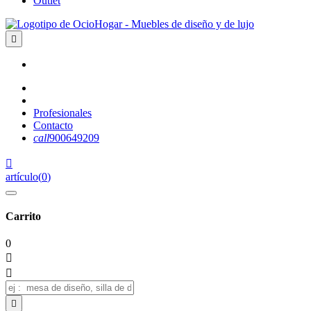
Outlet

Profesionales
Contacto
call
900649209

artículo
(
0
)
Carrito
0


