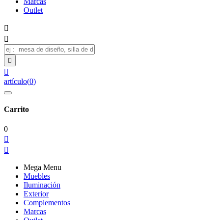
Marcas
Outlet




artículo
(
0
)
Carrito
0


Mega Menu
Muebles
Iluminación
Exterior
Complementos
Marcas