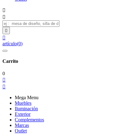




artículo
(
0
)
Carrito
0


Mega Menu
Muebles
Iluminación
Exterior
Complementos
Marcas
Outlet