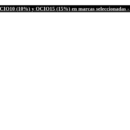
CIO10 (10%) y OCIO15 (15%) en marcas seleccionadas - C