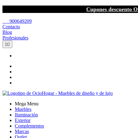
Cupones descuento O
call
900649209
Contacto
Blog
Profesionales


Mega Menu
Muebles
Iluminación
Exterior
Complementos
Marcas
Outlet