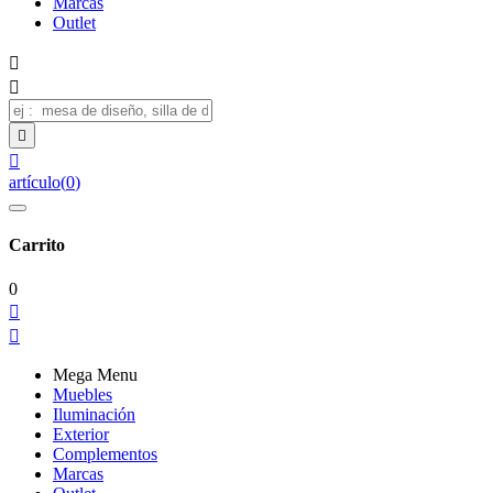
Marcas
Outlet




artículo
(
0
)
Carrito
0


Mega Menu
Muebles
Iluminación
Exterior
Complementos
Marcas