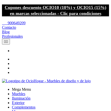
Cupones descuento OCIO10 (10%) y OCIO15 (15%)
en marcas seleccionadas - Clic para condiciones
call
900649209
Contacto
Blog
Profesionales


Mega Menu
Muebles
Iluminación
Exterior
Complementos