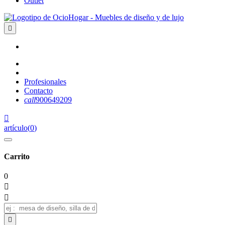
Outlet

Profesionales
Contacto
call
900649209

artículo
(
0
)
Carrito
0


