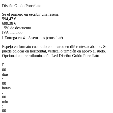
Diseño Guido Porcellato
Se el primero en escribir una reseña
594,47 €
699,38 €
15% de descuento
IVA incluido

Entrega en 4 a 8 semanas (consultar)
Espejo en formato cuadrado con marco en diferentes acabados. Se
puede colocar en horizontal, vertical o también en apoyo al suelo.
Opcional con retroiluminación Led Diseño: Guido Porcellato

00
días
:
00
horas
:
00
min
:
00