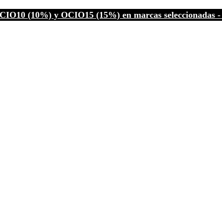
CIO10 (10%) y OCIO15 (15%) en marcas seleccionadas - C