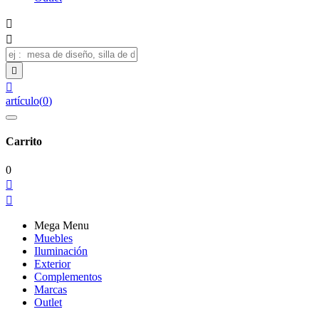




artículo
(
0
)
Carrito
0


Mega Menu
Muebles
Iluminación
Exterior
Complementos
Marcas
Outlet