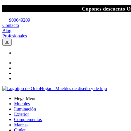
Cupones descuento O
call
900649209
Contacto
Blog
Profesionales


Mega Menu
Muebles
Iluminación
Exterior
Complementos
Marcas
Outlet