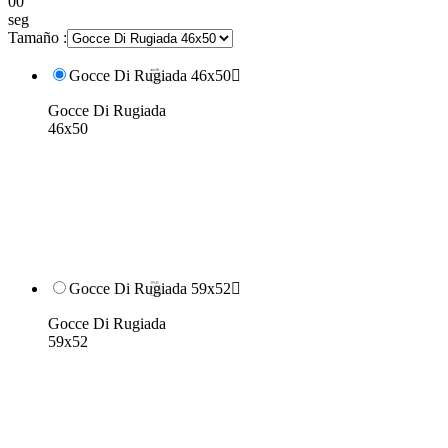
00
seg
Tamaño :
Gocce Di Rugiada 46x50

Gocce Di Rugiada
46x50
Gocce Di Rugiada 59x52

Gocce Di Rugiada
59x52