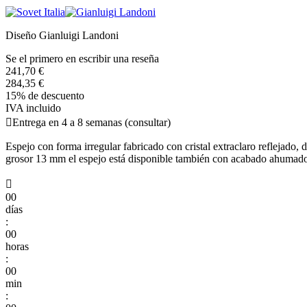
Diseño Gianluigi Landoni
Se el primero en escribir una reseña
241,70 €
284,35 €
15% de descuento
IVA incluido

Entrega en 4 a 8 semanas (consultar)
Espejo con forma irregular fabricado con cristal extraclaro reflejado,
grosor 13 mm el espejo está disponible también con acabado ahumado

00
días
:
00
horas
:
00
min
: