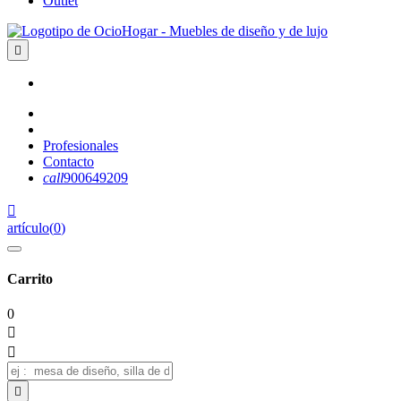
Outlet

Profesionales
Contacto
call
900649209

artículo
(
0
)
Carrito
0


