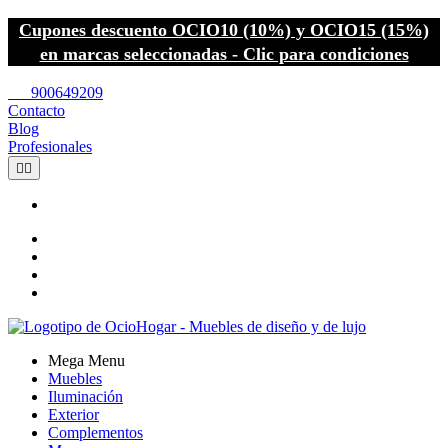
Cupones descuento OCIO10 (10%) y OCIO15 (15%)
en marcas seleccionadas - Clic para condiciones
call
900649209
Contacto
Blog
Profesionales


Mega Menu
Muebles
Iluminación
Exterior
Complementos