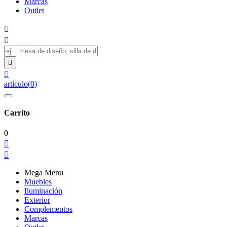
Marcas
Outlet




artículo
(
0
)
Carrito
0


Mega Menu
Muebles
Iluminación
Exterior
Complementos
Marcas