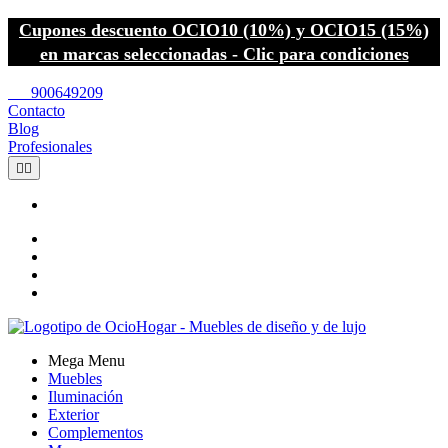
Cupones descuento OCIO10 (10%) y OCIO15 (15%)
en marcas seleccionadas - Clic para condiciones
call
900649209
Contacto
Blog
Profesionales


Mega Menu
Muebles
Iluminación
Exterior
Complementos