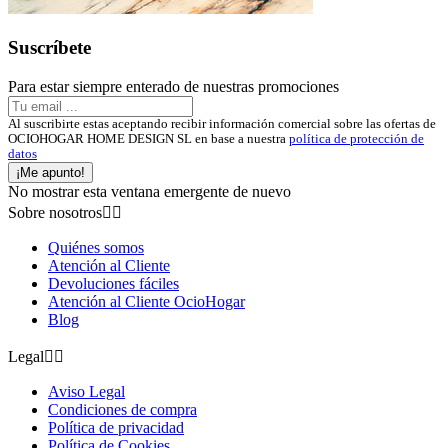
Suscríbete
Para estar siempre enterado de nuestras promociones
Al suscribirte estas aceptando recibir información comercial sobre las ofertas de
OCIOHOGAR HOME DESIGN SL en base a nuestra
política de protección de
datos
¡Me apunto!
No mostrar esta ventana emergente de nuevo
Sobre nosotros


Quiénes somos
Atención al Cliente
Devoluciones fáciles
Atención al Cliente OcioHogar
Blog
Legal


Aviso Legal
Condiciones de compra
Política de privacidad
Política de Cookies