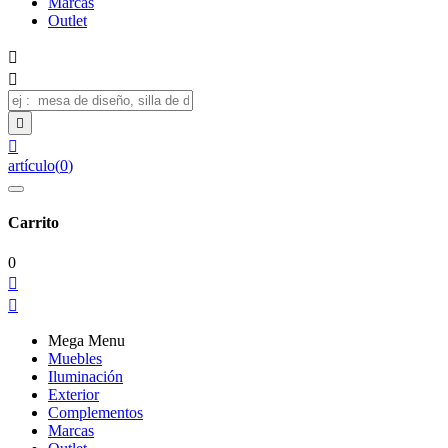
Marcas
Outlet




artículo
(
0
)
Carrito
0


Mega Menu
Muebles
Iluminación
Exterior
Complementos
Marcas