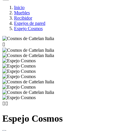
Inicio
Muebles
Recibidor
Espejos de pared
Espejo Cosmos



Espejo Cosmos