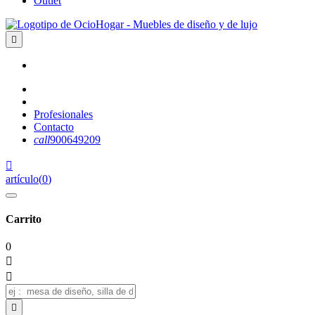
Outlet

Profesionales
Contacto
call
900649209

artículo
(
0
)
Carrito
0


