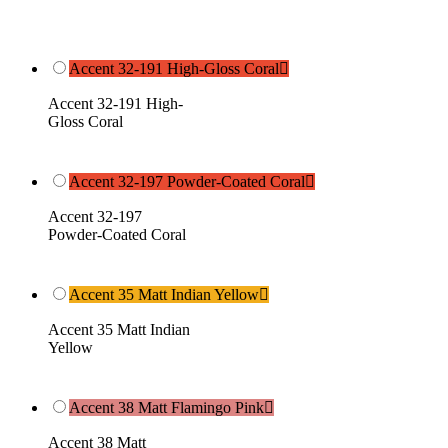
Accent 32-191 High-Gloss Coral

Accent 32-191 High-
Gloss Coral
Accent 32-197 Powder-Coated Coral

Accent 32-197
Powder-Coated Coral
Accent 35 Matt Indian Yellow

Accent 35 Matt Indian
Yellow
Accent 38 Matt Flamingo Pink

Accent 38 Matt