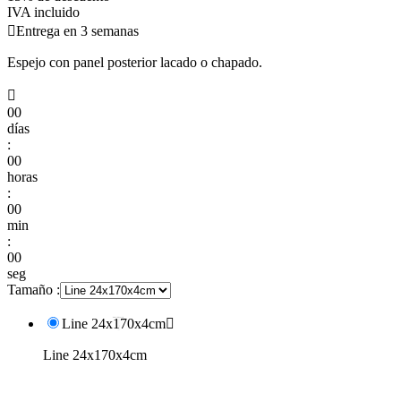
IVA incluido

Entrega en 3 semanas
Espejo con panel posterior lacado o chapado.

00
días
:
00
horas
:
00
min
:
00
seg
Tamaño :
Line 24x170x4cm

Line 24x170x4cm