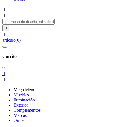




artículo
(
0
)
Carrito
0


Mega Menu
Muebles
Iluminación
Exterior
Complementos
Marcas
Outlet