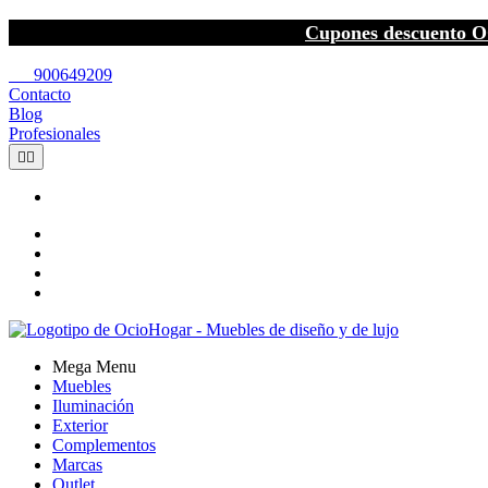
Cupones descuento O
call
900649209
Contacto
Blog
Profesionales


Mega Menu
Muebles
Iluminación
Exterior
Complementos
Marcas
Outlet