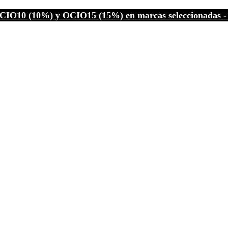
CIO10 (10%) y OCIO15 (15%) en marcas seleccionadas - C