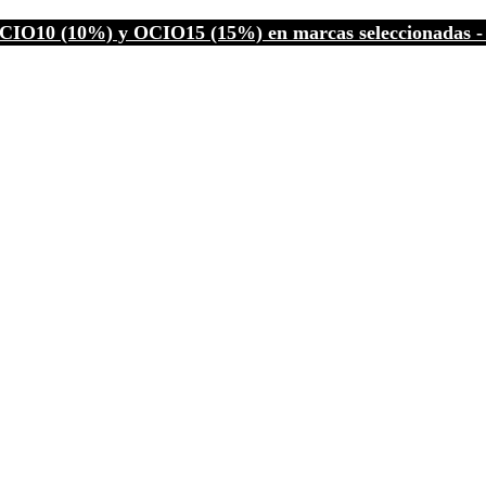
CIO10 (10%) y OCIO15 (15%) en marcas seleccionadas - C