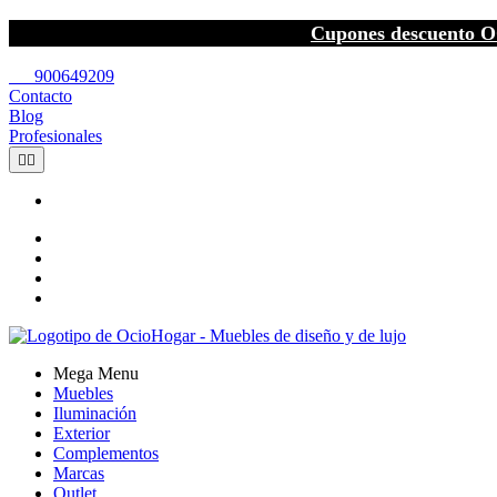
Cupones descuento O
call
900649209
Contacto
Blog
Profesionales


Mega Menu
Muebles
Iluminación
Exterior
Complementos
Marcas
Outlet