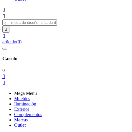




artículo
(
0
)
Carrito
0


Mega Menu
Muebles
Iluminación
Exterior
Complementos
Marcas
Outlet