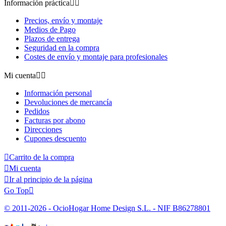
Información práctica


Precios, envío y montaje
Medios de Pago
Plazos de entrega
Seguridad en la compra
Costes de envío y montaje para profesionales
Mi cuenta


Información personal
Devoluciones de mercancía
Pedidos
Facturas por abono
Direcciones
Cupones descuento

Carrito de la compra

Mi cuenta

Ir al principio de la página
Go Top

© 2011-2026 - OcioHogar Home Design S.L. - NIF B86278801