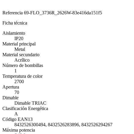
Referencia
69-FLO_3736R_2626W-83e416da151f5
Ficha técnica
Aislamiento
IP20
Material principal
Metal
Material secundario
Acrílico
Número de bombillas
1
Temperatura de color
2700
Apertura
70
Dimable
Dimable TRIAC
Clasificación Energética
A
Código EAN13
8432526300494, 8432526283896, 8432526294267
Máxima potencia