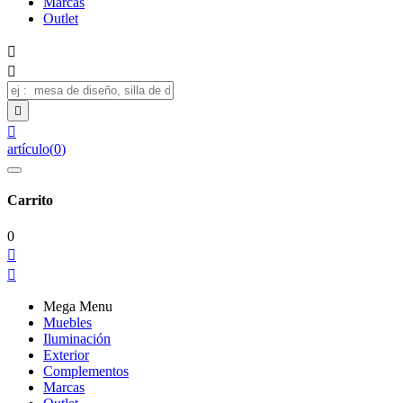
Marcas
Outlet




artículo
(
0
)
Carrito
0


Mega Menu
Muebles
Iluminación
Exterior
Complementos
Marcas