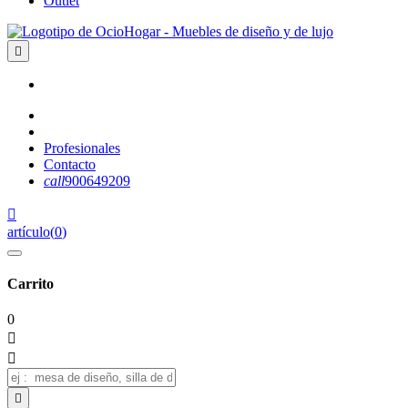
Outlet

Profesionales
Contacto
call
900649209

artículo
(
0
)
Carrito
0


