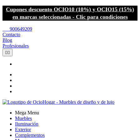
Cupones descuento OCIO10 (10%) y OCIO15 (15%)
en marcas seleccionadas - Clic para condiciones
call
900649209
Contacto
Blog
Profesionales


Mega Menu
Muebles
Iluminación
Exterior
Complementos