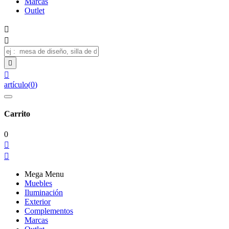
Marcas
Outlet




artículo
(
0
)
Carrito
0


Mega Menu
Muebles
Iluminación
Exterior
Complementos
Marcas