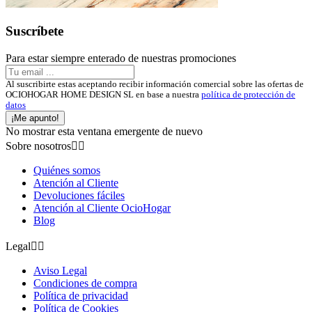
Suscríbete
Para estar siempre enterado de nuestras promociones
Al suscribirte estas aceptando recibir información comercial sobre las ofertas de
OCIOHOGAR HOME DESIGN SL en base a nuestra
política de protección de
datos
¡Me apunto!
No mostrar esta ventana emergente de nuevo
Sobre nosotros


Quiénes somos
Atención al Cliente
Devoluciones fáciles
Atención al Cliente OcioHogar
Blog
Legal


Aviso Legal
Condiciones de compra
Política de privacidad
Política de Cookies