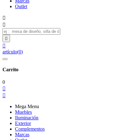
Marcas
Outlet




artículo
(
0
)
Carrito
0


Mega Menu
Muebles
Iluminación
Exterior
Complementos
Marcas