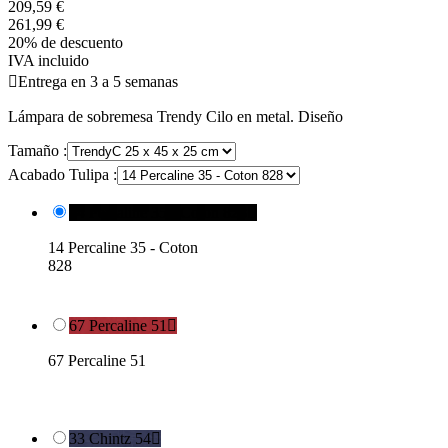
209,59 €
261,99 €
20% de descuento
IVA incluido

Entrega en 3 a 5 semanas
Lámpara de sobremesa Trendy Cilo en metal. Diseño
Tamaño :
Acabado Tulipa :
14 Percaline 35 - Coton 828

14 Percaline 35 - Coton
828
67 Percaline 51

67 Percaline 51
33 Chintz 54
