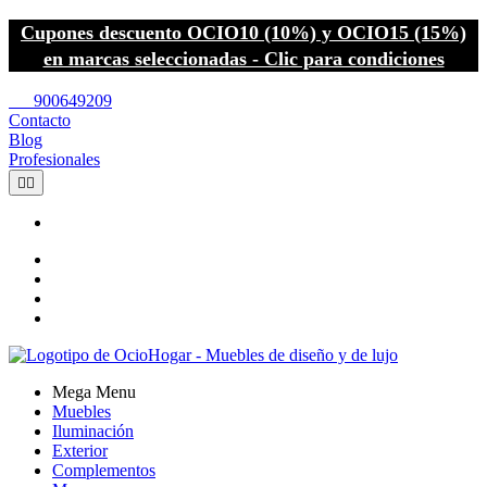
Cupones descuento OCIO10 (10%) y OCIO15 (15%)
en marcas seleccionadas - Clic para condiciones
call
900649209
Contacto
Blog
Profesionales


Mega Menu
Muebles
Iluminación
Exterior
Complementos