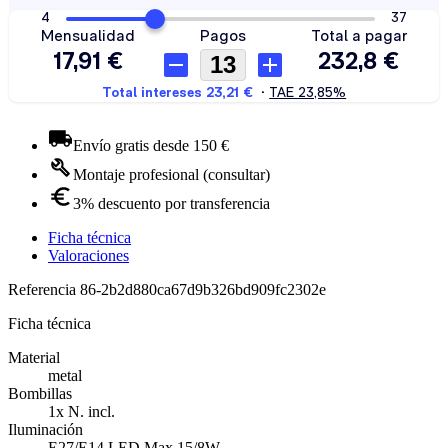
Envío gratis desde 150 €
Montaje profesional (consultar)
3% descuento por transferencia
Ficha técnica
Valoraciones
Referencia
86-2b2d880ca67d9b326bd909fc2302e
Ficha técnica
Material
metal
Bombillas
1x N. incl.
Iluminación
E27/E14 LED Max 15/8W