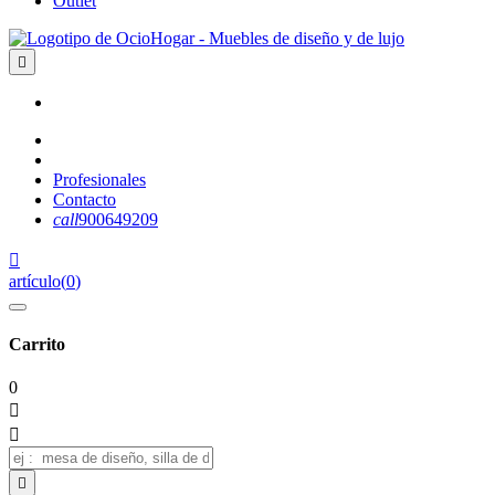
Outlet

Profesionales
Contacto
call
900649209

artículo
(
0
)
Carrito
0


