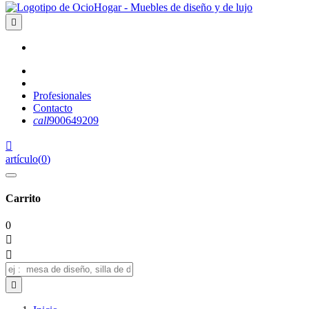

Profesionales
Contacto
call
900649209

artículo
(
0
)
Carrito
0


