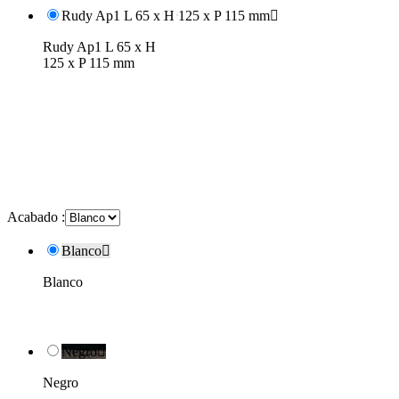
Rudy Ap1 L 65 x H 125 x P 115 mm

Rudy Ap1 L 65 x H
125 x P 115 mm
Acabado :
Blanco

Blanco
Negro

Negro