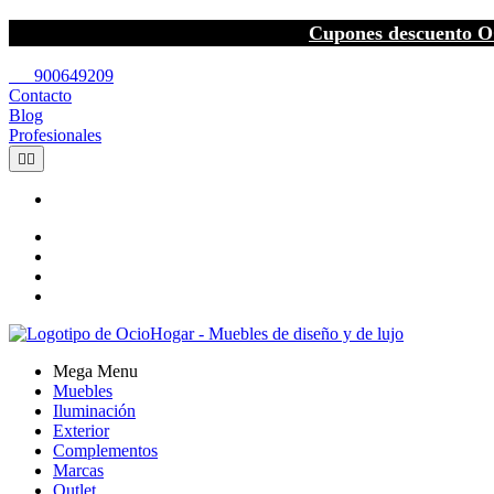
Cupones descuento O
call
900649209
Contacto
Blog
Profesionales


Mega Menu
Muebles
Iluminación
Exterior
Complementos
Marcas
Outlet