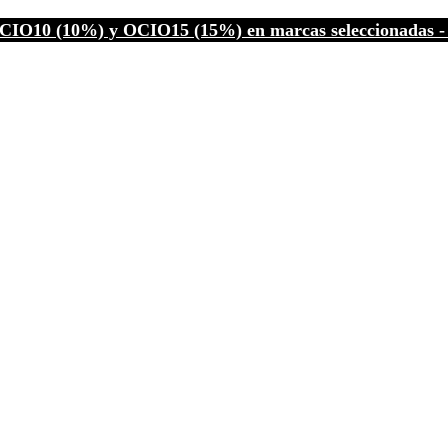
CIO10 (10%) y OCIO15 (15%) en marcas seleccionadas - C