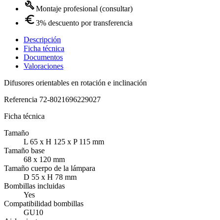
Montaje profesional (consultar)
3% descuento por transferencia
Descripción
Ficha técnica
Documentos
Valoraciones
Difusores orientables en rotación e inclinación
Referencia
72-8021696229027
Ficha técnica
Tamaño
L 65 x H 125 x P 115 mm
Tamaño base
68 x 120 mm
Tamaño cuerpo de la lámpara
D 55 x H 78 mm
Bombillas incluidas
Yes
Compatibilidad bombillas
GU10