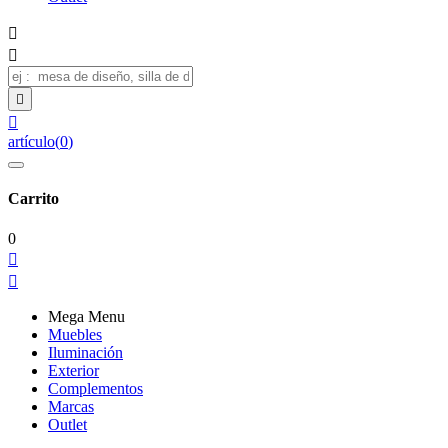




artículo
(
0
)
Carrito
0


Mega Menu
Muebles
Iluminación
Exterior
Complementos
Marcas
Outlet