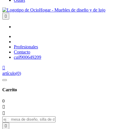
Outlet

Profesionales
Contacto
call
900649209

artículo
(
0
)
Carrito
0


