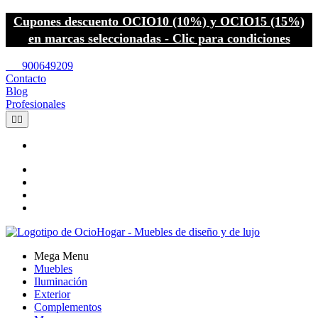
Cupones descuento OCIO10 (10%) y OCIO15 (15%)
en marcas seleccionadas - Clic para condiciones
call
900649209
Contacto
Blog
Profesionales


Mega Menu
Muebles
Iluminación
Exterior
Complementos