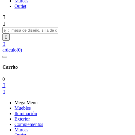
Marcas
Outlet




artículo
(
0
)
Carrito
0


Mega Menu
Muebles
Iluminación
Exterior
Complementos
Marcas