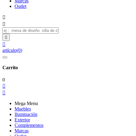
Marcas
Outlet




artículo
(
0
)
Carrito
0


Mega Menu
Muebles
Iluminación
Exterior
Complementos
Marcas