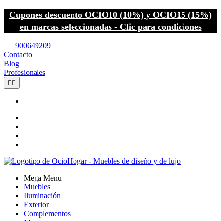
Cupones descuento OCIO10 (10%) y OCIO15 (15%)
en marcas seleccionadas - Clic para condiciones
call
900649209
Contacto
Blog
Profesionales


Mega Menu
Muebles
Iluminación
Exterior
Complementos