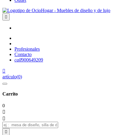
Outlet

Profesionales
Contacto
call
900649209

artículo
(
0
)
Carrito
0


