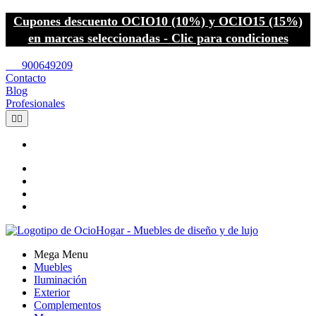
Cupones descuento OCIO10 (10%) y OCIO15 (15%)
en marcas seleccionadas - Clic para condiciones
call
900649209
Contacto
Blog
Profesionales


Mega Menu
Muebles
Iluminación
Exterior
Complementos