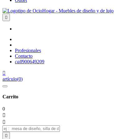
Outlet

Profesionales
Contacto
call
900649209

artículo
(
0
)
Carrito
0


