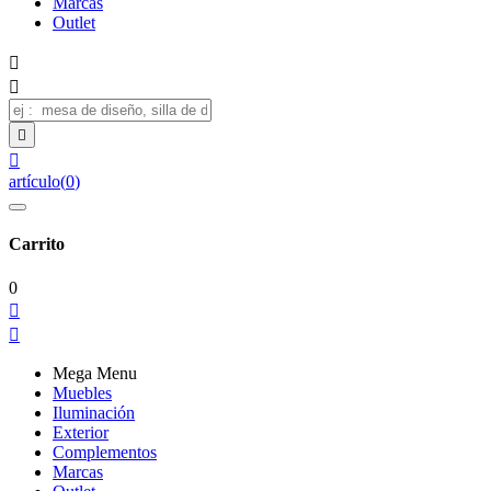
Marcas
Outlet




artículo
(
0
)
Carrito
0


Mega Menu
Muebles
Iluminación
Exterior
Complementos
Marcas