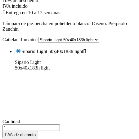
10% de descuento
IVA incluido

Entrega en 10 a 12 semanas
Lámpara de pie-percha en polietileno blanco. Diseño: Pierpaolo
Zanchin
Cattelan Tamaño :
Sipario Light 50x40x183h light

Sipario Light
50x40x183h light
Cantidad :

Añadir al carrito