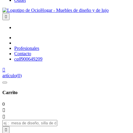
Outlet

Profesionales
Contacto
call
900649209

artículo
(
0
)
Carrito
0


