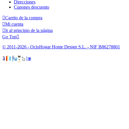
Direcciones
Cupones descuento

Carrito de la compra

Mi cuenta

Ir al principio de la página
Go Top

© 2011-2026 - OcioHogar Home Design S.L. - NIF B86278801