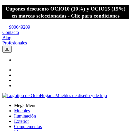
Cupones descuento OCIO10 (10%) y OCIO15 (15%)
en marcas seleccionadas - Clic para condiciones
call
900649209
Contacto
Blog
Profesionales


Mega Menu
Muebles
Iluminación
Exterior
Complementos