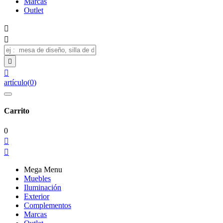
Marcas
Outlet




artículo
(
0
)
Carrito
0


Mega Menu
Muebles
Iluminación
Exterior
Complementos
Marcas