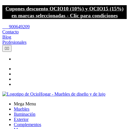
Cupones descuento OCIO10 (10%) y OCIO15 (15%)
en marcas seleccionadas - Clic para condiciones
call
900649209
Contacto
Blog
Profesionales


Mega Menu
Muebles
Iluminación
Exterior
Complementos