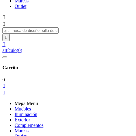
Marcas
Outlet




artículo
(
0
)
Carrito
0


Mega Menu
Muebles
Iluminación
Exterior
Complementos
Marcas