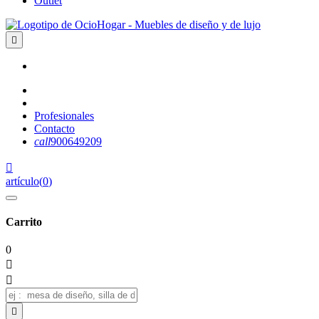
Outlet

Profesionales
Contacto
call
900649209

artículo
(
0
)
Carrito
0


