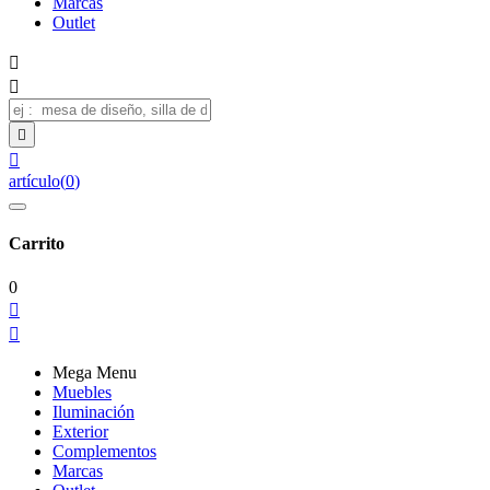
Marcas
Outlet




artículo
(
0
)
Carrito
0


Mega Menu
Muebles
Iluminación
Exterior
Complementos
Marcas