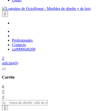
Outlet

Profesionales
Contacto
call
900649209

artículo
(
0
)
Carrito
0


