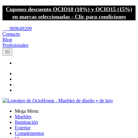
Cupones descuento OCIO10 (10%) y OCIO15 (15%)
en marcas seleccionadas - Clic para condiciones
call
900649209
Contacto
Blog
Profesionales


Mega Menu
Muebles
Iluminación
Exterior
Complementos