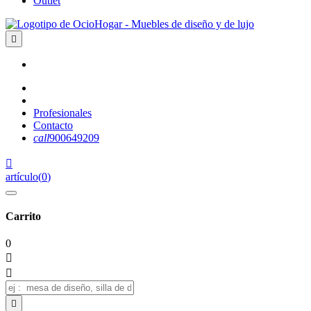
Outlet

Profesionales
Contacto
call
900649209

artículo
(
0
)
Carrito
0


