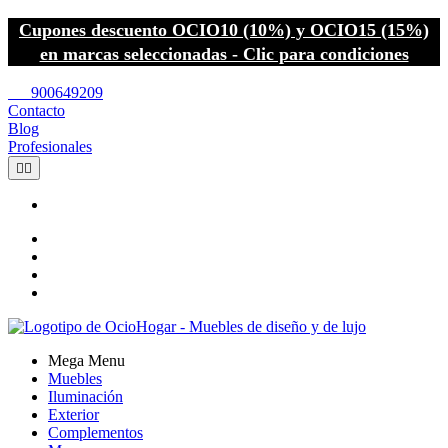
Cupones descuento OCIO10 (10%) y OCIO15 (15%)
en marcas seleccionadas - Clic para condiciones
call
900649209
Contacto
Blog
Profesionales


Mega Menu
Muebles
Iluminación
Exterior
Complementos