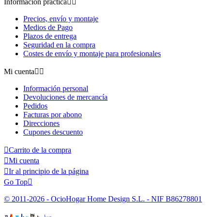
Información práctica


Precios, envío y montaje
Medios de Pago
Plazos de entrega
Seguridad en la compra
Costes de envío y montaje para profesionales
Mi cuenta


Información personal
Devoluciones de mercancía
Pedidos
Facturas por abono
Direcciones
Cupones descuento

Carrito de la compra

Mi cuenta

Ir al principio de la página
Go Top

© 2011-2026 - OcioHogar Home Design S.L. - NIF B86278801