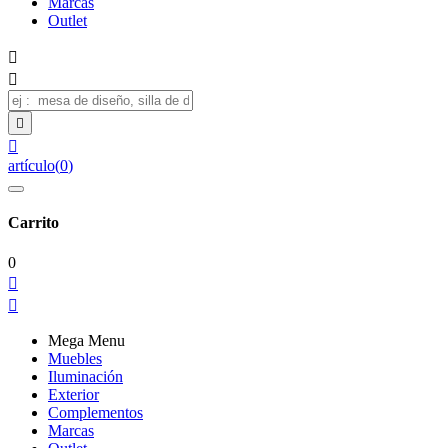
Marcas
Outlet




artículo
(
0
)
Carrito
0


Mega Menu
Muebles
Iluminación
Exterior
Complementos
Marcas