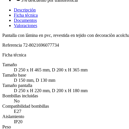
3% descuento por transferencia
Descripción
Ficha técnica
Documentos
Valoraciones
Pantalla con làmina en pvc, revestida en tejido con decoraciòn acolch
Referencia
72-8021696077734
Ficha técnica
Tamaño
D 250 x H 465 mm, D 200 x H 365 mm
Tamaño base
D 150 mm, D 130 mm
Tamaño pantalla
D 250 x H 220 mm, D 200 x H 180 mm
Bombillas incluidas
No
Compatibilidad bombillas
E27
Aislamiento
IP20
Peso