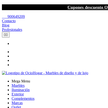
Cupones descuento O
call
900649209
Contacto
Blog
Profesionales


Mega Menu
Muebles
Iluminación
Exterior
Complementos
Marcas
Outlet