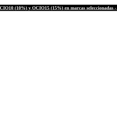
CIO10 (10%) y OCIO15 (15%) en marcas seleccionadas - C