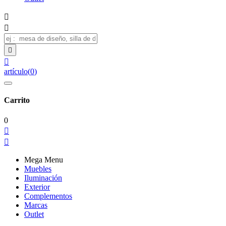




artículo
(
0
)
Carrito
0


Mega Menu
Muebles
Iluminación
Exterior
Complementos
Marcas
Outlet