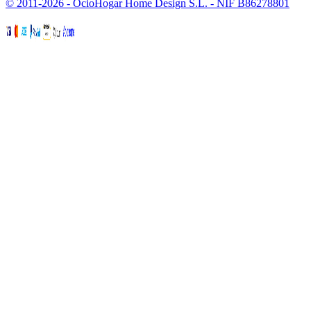
© 2011-2026 - OcioHogar Home Design S.L. - NIF B86278801