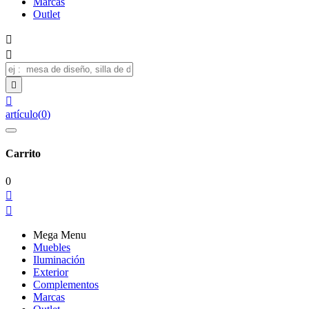
Marcas
Outlet




artículo
(
0
)
Carrito
0


Mega Menu
Muebles
Iluminación
Exterior
Complementos
Marcas