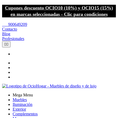
Cupones descuento OCIO10 (10%) y OCIO15 (15%)
en marcas seleccionadas - Clic para condiciones
call
900649209
Contacto
Blog
Profesionales


Mega Menu
Muebles
Iluminación
Exterior
Complementos