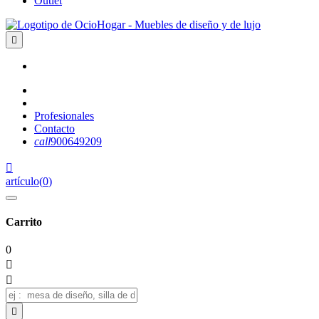
Outlet

Profesionales
Contacto
call
900649209

artículo
(
0
)
Carrito
0


