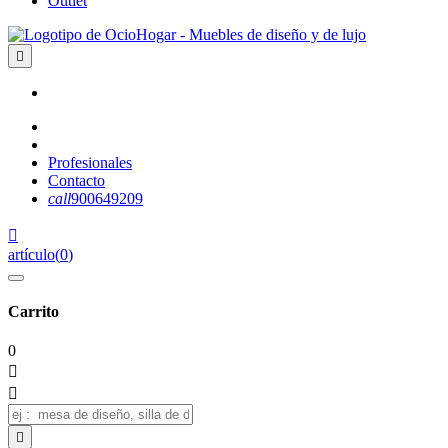
Outlet

Profesionales
Contacto
call
900649209

artículo
(
0
)
Carrito
0


