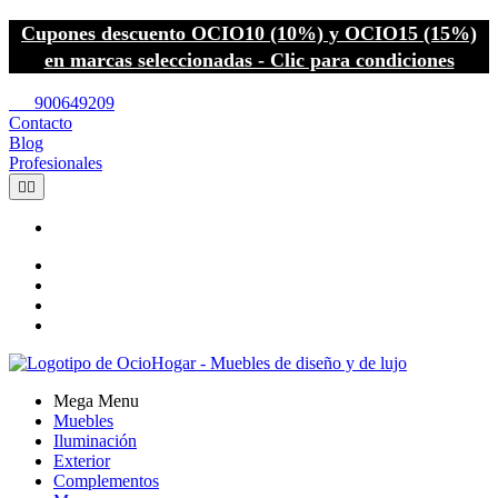
Cupones descuento OCIO10 (10%) y OCIO15 (15%)
en marcas seleccionadas - Clic para condiciones
call
900649209
Contacto
Blog
Profesionales


Mega Menu
Muebles
Iluminación
Exterior
Complementos