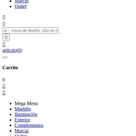
Marcas
Outlet




artículo
(
0
)
Carrito
0


Mega Menu
Muebles
Iluminación
Exterior
Complementos
Marcas