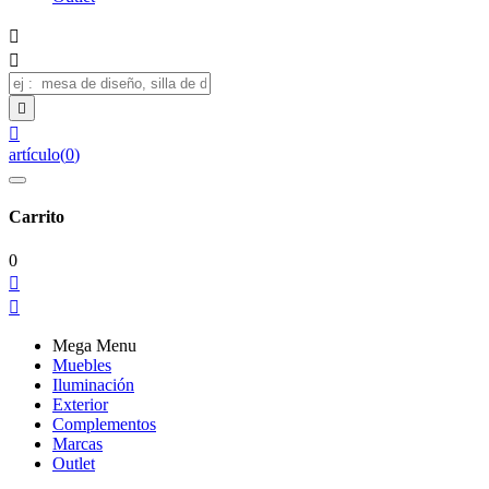




artículo
(
0
)
Carrito
0


Mega Menu
Muebles
Iluminación
Exterior
Complementos
Marcas
Outlet