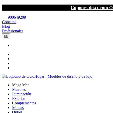
Cupones descuento O
call
900649209
Contacto
Blog
Profesionales


Mega Menu
Muebles
Iluminación
Exterior
Complementos
Marcas
Outlet