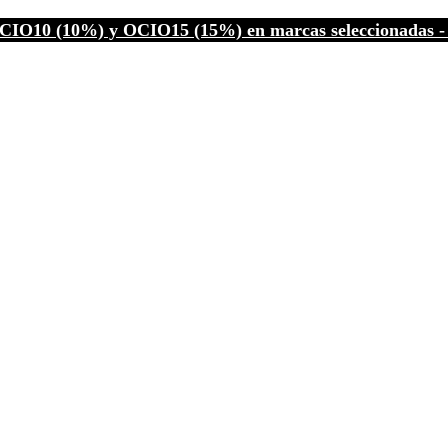
CIO10 (10%) y OCIO15 (15%) en marcas seleccionadas - C