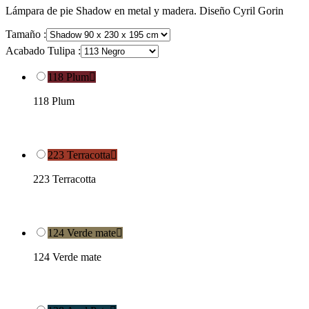
Lámpara de pie Shadow en metal y madera. Diseño Cyril Gorin
Tamaño :
Acabado Tulipa :
118 Plum

118 Plum
223 Terracotta

223 Terracotta
124 Verde mate

124 Verde mate