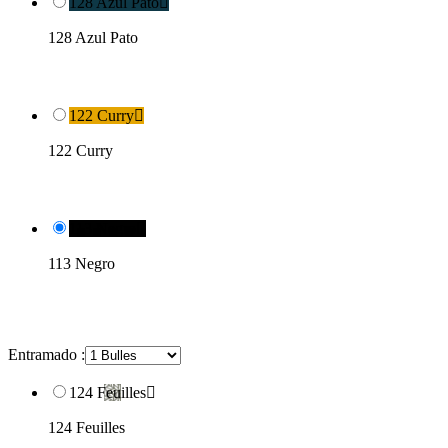
128 Azul Pato

128 Azul Pato
122 Curry

122 Curry
113 Negro

113 Negro
Entramado :
124 Feuilles

124 Feuilles