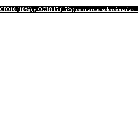
CIO10 (10%) y OCIO15 (15%) en marcas seleccionadas - C