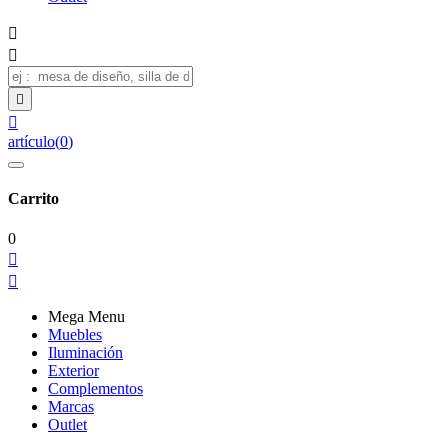




artículo
(
0
)
Carrito
0


Mega Menu
Muebles
Iluminación
Exterior
Complementos
Marcas
Outlet