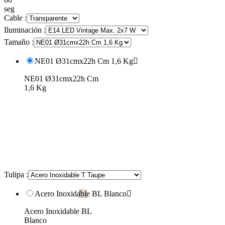
seg
Cable :
Iluminación :
Tamaño :
NE01 Ø31cmx22h Cm 1,6 Kg

NE01 Ø31cmx22h Cm
1,6 Kg
Tulipa :
Acero Inoxidable BL Blanco

Acero Inoxidable BL
Blanco