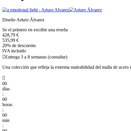
Diseño Arturo Álvarez
Se el primero en escribir una reseña
428,79 €
535,99 €
20% de descuento
IVA incluido

Entrega 3 a 8 semanas (consultar)
Una colección que refleja la extrema maleabilidad del malla de acero

00
días
:
00
horas
:
00
min
:
00