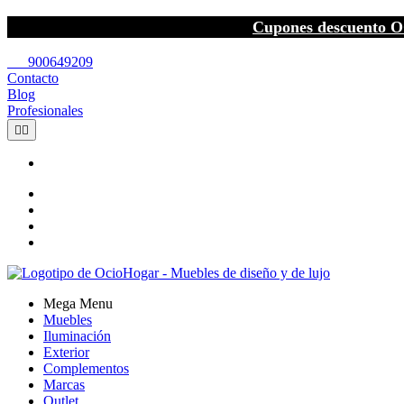
Cupones descuento O
call
900649209
Contacto
Blog
Profesionales


Mega Menu
Muebles
Iluminación
Exterior
Complementos
Marcas
Outlet