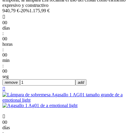
expresivo y constructivo
940,79 €
-20%
1.175,99 €

00
días
:
00
horas
:
00
min
:
00
seg
remove
add


00
días
: