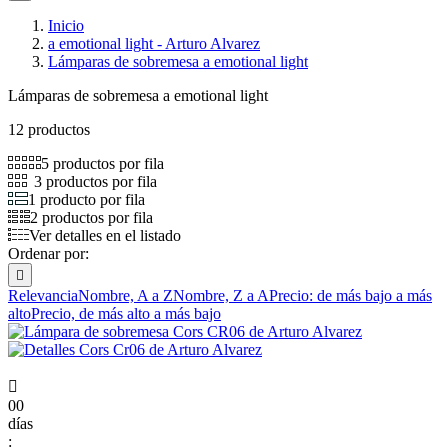
Inicio
a emotional light - Arturo Alvarez
Lámparas de sobremesa a emotional light
Lámparas de sobremesa a emotional light
12 productos
5 productos por fila
3 productos por fila
1 producto por fila
2 productos por fila
Ver detalles en el listado
Ordenar por:

Relevancia
Nombre, A a Z
Nombre, Z a A
Precio: de más bajo a más
alto
Precio, de más alto a más bajo

00
días
: