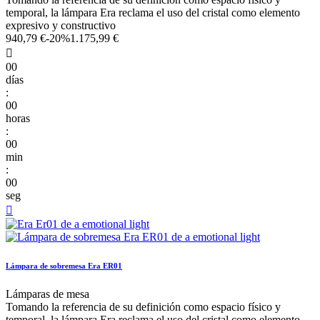
temporal, la lámpara Era reclama el uso del cristal como elemento
expresivo y constructivo
940,79 €
-20%
1.175,99 €

00
días
:
00
horas
:
00
min
:
00
seg

Lámpara de sobremesa Era ER01
Lámparas de mesa
Tomando la referencia de su definición como espacio físico y
temporal, la lámpara Era reclama el uso del cristal como elemento