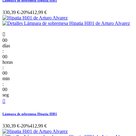
Lámpara de sobremesa Hipatia HI01
330,39 €
-20%
412,99 €

00
días
:
00
horas
:
00
min
:
00
seg

Lámpara de sobremesa Hipatia HI01
330,39 €
-20%
412,99 €