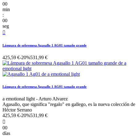
00
min
:
00
seg

Lámpara de sobremesa Agasallo 1 AG01 tamaño grande
425,59 €
-20%
531,99 €
Lámpara de sobremesa Agasallo 1 AG01 tamaño grande
a emotional light - Arturo Alvarez
Agasallo, que significa "regalo" en gallego, es la nueva colección de
Héctor Serrano
425,59 €
-20%
531,99 €

00
días