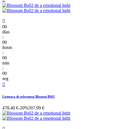

00
días
:
00
horas
:
00
min
:
00
seg

Lámpara de sobremesa Blossom BS02
478,40 €
-20%
597,99 €
