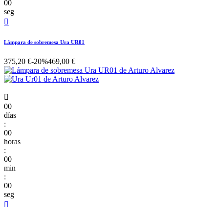
00
seg

Lámpara de sobremesa Ura UR01
375,20 €
-20%
469,00 €

00
días
:
00
horas
:
00
min
:
00
seg
