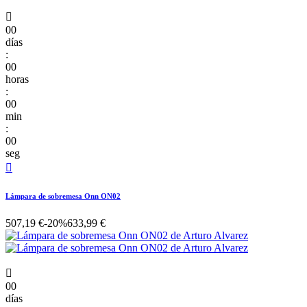

00
días
:
00
horas
:
00
min
:
00
seg

Lámpara de sobremesa Onn ON02
507,19 €
-20%
633,99 €

00
días