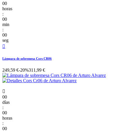
00
horas
:
00
min
:
00
seg

Lámpara de sobremesa Cors CR06
249,59 €
-20%
311,99 €

00
días
:
00
horas
:
00