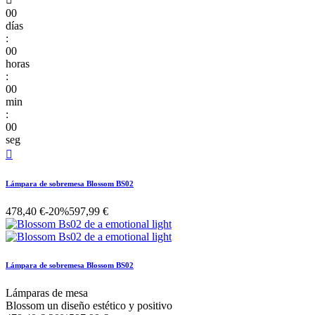
00
días
:
00
horas
:
00
min
:
00
seg

Lámpara de sobremesa Blossom BS02
478,40 €
-20%
597,99 €
Lámpara de sobremesa Blossom BS02
Lámparas de mesa
Blossom un diseño estético y positivo