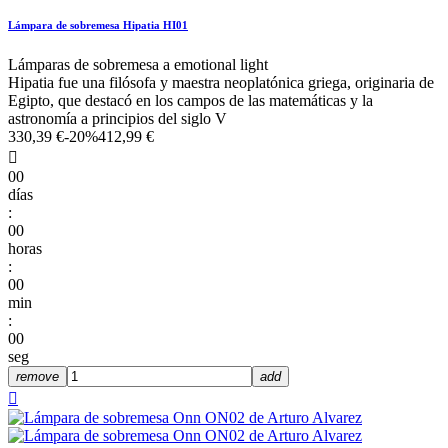
Lámpara de sobremesa Hipatia HI01
Lámparas de sobremesa a emotional light
Hipatia fue una filósofa y maestra neoplatónica griega, originaria de
Egipto, que destacó en los campos de las matemáticas y la
astronomía a principios del siglo V
330,39 €
-20%
412,99 €

00
días
:
00
horas
:
00
min
:
00
seg
remove
add
