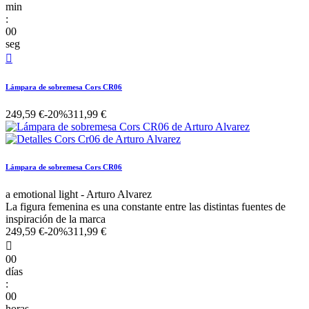
min
:
00
seg

Lámpara de sobremesa Cors CR06
249,59 €
-20%
311,99 €
Lámpara de sobremesa Cors CR06
a emotional light - Arturo Alvarez
La figura femenina es una constante entre las distintas fuentes de
inspiración de la marca
249,59 €
-20%
311,99 €

00
días
:
00
horas