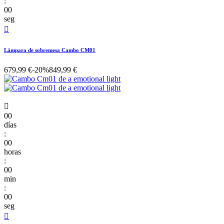
:
00
seg

Lámpara de sobremesa Cambo CM01
679,99 €
-20%
849,99 €

00
días
:
00
horas
:
00
min
:
00
seg
