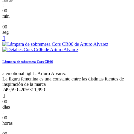
:
00
min
:
00
seg

Lámpara de sobremesa Cors CR06
a emotional light - Arturo Alvarez
La figura femenina es una constante entre las distintas fuentes de
inspiración de la marca
249,59 €
-20%
311,99 €

00
días
:
00
horas
:
00