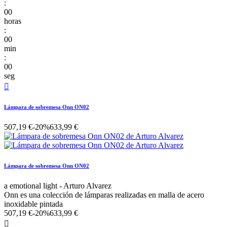
:
00
horas
:
00
min
:
00
seg

Lámpara de sobremesa Onn ON02
507,19 €
-20%
633,99 €
Lámpara de sobremesa Onn ON02
a emotional light - Arturo Alvarez
Onn es una colección de lámparas realizadas en malla de acero
inoxidable pintada
507,19 €
-20%
633,99 €
