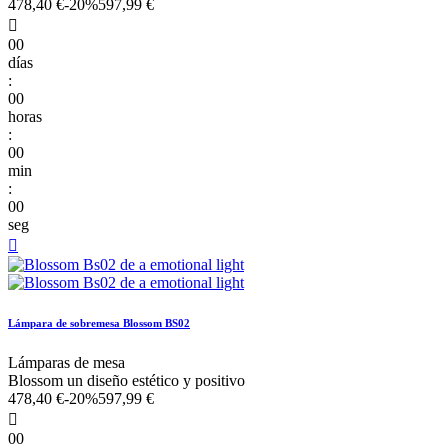
478,40 €
-20%
597,99 €

00
días
:
00
horas
:
00
min
:
00
seg

Lámpara de sobremesa Blossom BS02
Lámparas de mesa
Blossom un diseño estético y positivo
478,40 €
-20%
597,99 €

00