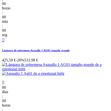
00
horas
:
00
min
:
00
seg

Lámpara de sobremesa Agasallo 1 AG01 tamaño grande
425,59 €
-20%
531,99 €

00
días
:
00
horas
: