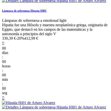
Lámpara de sobremesa Hipatia HI01
Lámparas de sobremesa a emotional light
Hipatia fue una filósofa y maestra neoplatónica griega, originaria de
Egipto, que destacó en los campos de las matemáticas y la
astronomía a principios del siglo V
330,39 €
-20%
412,99 €

00
días
:
00
horas
:
00
min
:
00
seg
