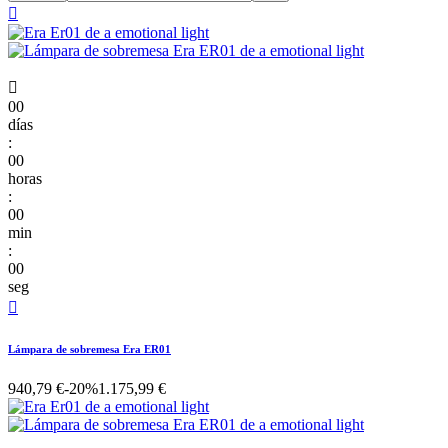


00
días
:
00
horas
:
00
min
:
00
seg

Lámpara de sobremesa Era ER01
940,79 €
-20%
1.175,99 €