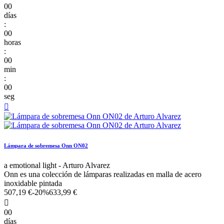
00
días
:
00
horas
:
00
min
:
00
seg

Lámpara de sobremesa Onn ON02
a emotional light - Arturo Alvarez
Onn es una colección de lámparas realizadas en malla de acero
inoxidable pintada
507,19 €
-20%
633,99 €

00
días