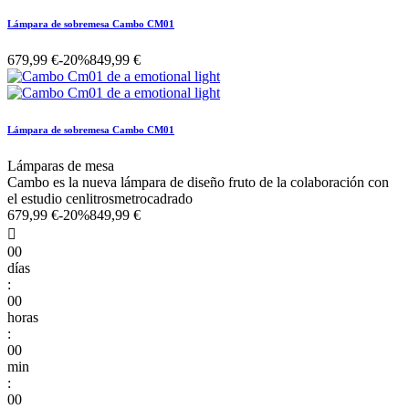
Lámpara de sobremesa Cambo CM01
679,99 €
-20%
849,99 €
Lámpara de sobremesa Cambo CM01
Lámparas de mesa
Cambo es la nueva lámpara de diseño fruto de la colaboración con
el estudio cenlitrosmetrocadrado
679,99 €
-20%
849,99 €

00
días
:
00
horas
:
00
min
:
00