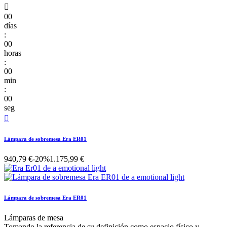

00
días
:
00
horas
:
00
min
:
00
seg

Lámpara de sobremesa Era ER01
940,79 €
-20%
1.175,99 €
Lámpara de sobremesa Era ER01
Lámparas de mesa
Tomando la referencia de su definición como espacio físico y