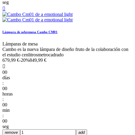
seg

Lámpara de sobremesa Cambo CM01
Lámparas de mesa
Cambo es la nueva lámpara de diseño fruto de la colaboración con
el estudio cenlitrosmetrocadrado
679,99 €
-20%
849,99 €

00
días
:
00
horas
:
00
min
:
00
seg
remove
add