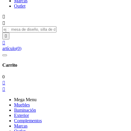
Marcas
Outlet




artículo
(
0
)
Carrito
0


Mega Menu
Muebles
Iluminación
Exterior
Complementos
Marcas