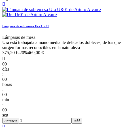

Lámpara de sobremesa Ura UR01
Lámparas de mesa
Ura está trabajada a mano mediante delicados dobleces, de los que
surgen formas reconocibles en la naturaleza
375,20 €
-20%
469,00 €

00
días
:
00
horas
:
00
min
:
00
seg
remove
add
