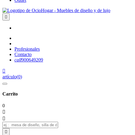
Outlet

Profesionales
Contacto
call
900649209

artículo
(
0
)
Carrito
0


