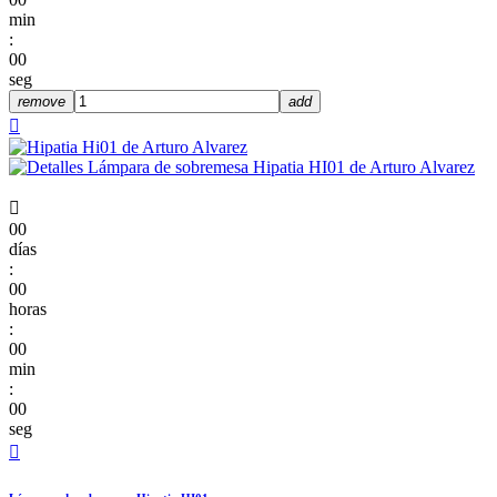
min
:
00
seg
remove
add


00
días
:
00
horas
:
00
min
:
00
seg
