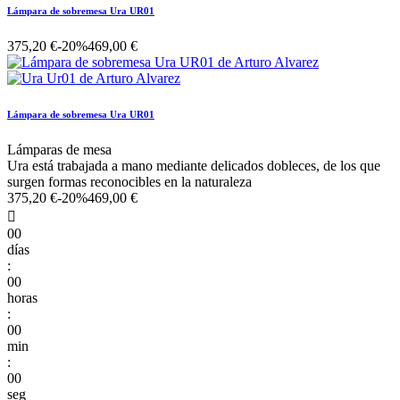
Lámpara de sobremesa Ura UR01
375,20 €
-20%
469,00 €
Lámpara de sobremesa Ura UR01
Lámparas de mesa
Ura está trabajada a mano mediante delicados dobleces, de los que
surgen formas reconocibles en la naturaleza
375,20 €
-20%
469,00 €

00
días
:
00
horas
:
00
min
:
00
seg