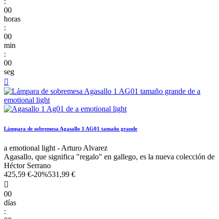
:
00
horas
:
00
min
:
00
seg

Lámpara de sobremesa Agasallo 1 AG01 tamaño grande
a emotional light - Arturo Alvarez
Agasallo, que significa "regalo" en gallego, es la nueva colección de
Héctor Serrano
425,59 €
-20%
531,99 €

00
días
: