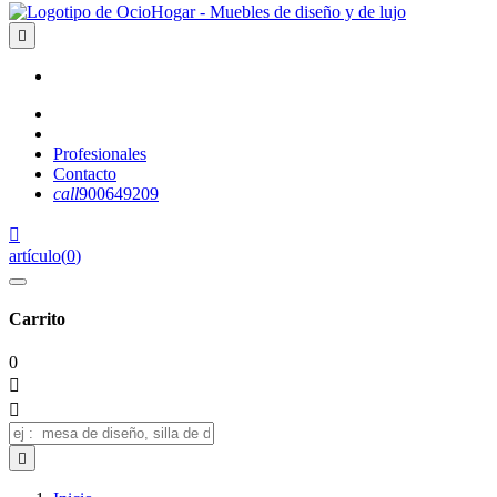

Profesionales
Contacto
call
900649209

artículo
(
0
)
Carrito
0


