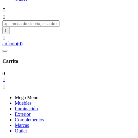




artículo
(
0
)
Carrito
0


Mega Menu
Muebles
Iluminación
Exterior
Complementos
Marcas
Outlet