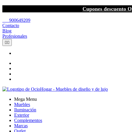
Cupones descuento O
call
900649209
Contacto
Blog
Profesionales


Mega Menu
Muebles
Iluminación
Exterior
Complementos
Marcas
Outlet