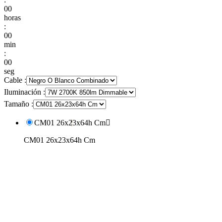
00
horas
:
00
min
:
00
seg
Cable :
Iluminación :
Tamaño :
CM01 26x23x64h Cm

CM01 26x23x64h Cm