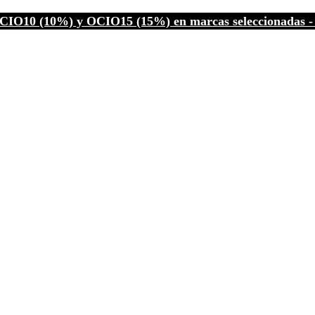
CIO10 (10%) y OCIO15 (15%) en marcas seleccionadas - C