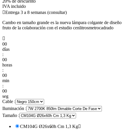
20% de descuento
IVA incluido

Entrega 3 a 8 semanas (consultar)
Cambo en tamaño grande es la nueva lámpara colgante de diseño
fruto de la colaboración con el estudio cenlitrosmetrocadrado

00
días
:
00
horas
:
00
min
:
00
seg
Cable :
Iluminación :
Tamaño :
CM104G Ø26x60h Cm 1,3 Kg
