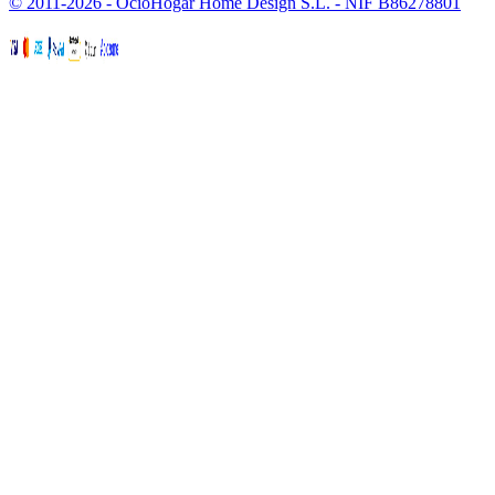
© 2011-2026 - OcioHogar Home Design S.L. - NIF B86278801