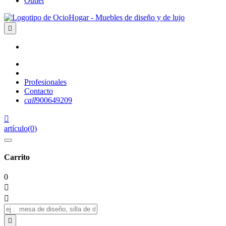
Outlet

Profesionales
Contacto
call
900649209

artículo
(
0
)
Carrito
0


