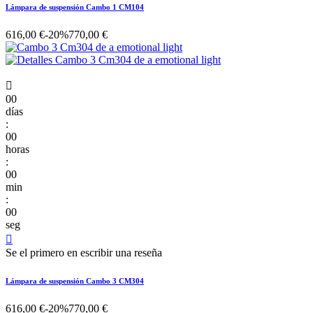
Lámpara de suspensión Cambo 1 CM104
616,00 €
-20%
770,00 €

00
días
:
00
horas
:
00
min
:
00
seg

Se el primero en escribir una reseña
Lámpara de suspensión Cambo 3 CM304
616,00 €
-20%
770,00 €