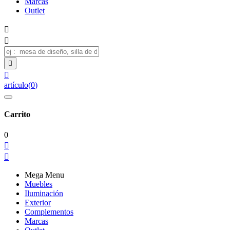
Marcas
Outlet




artículo
(
0
)
Carrito
0


Mega Menu
Muebles
Iluminación
Exterior
Complementos
Marcas