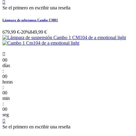

Se el primero en escribir una reseña
Lámpara de sobremesa Cambo CM01
679,99 €
-20%
849,99 €

00
días
:
00
horas
:
00
min
:
00
seg

Se el primero en escribir una reseña