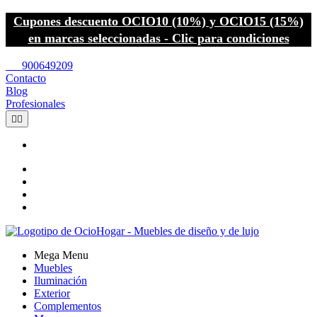
Cupones descuento OCIO10 (10%) y OCIO15 (15%)
en marcas seleccionadas - Clic para condiciones
call
900649209
Contacto
Blog
Profesionales


Mega Menu
Muebles
Iluminación
Exterior
Complementos