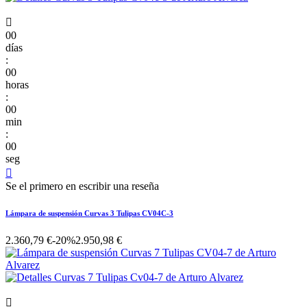

00
días
:
00
horas
:
00
min
:
00
seg

Se el primero en escribir una reseña
Lámpara de suspensión Curvas 3 Tulipas CV04C-3
2.360,79 €
-20%
2.950,98 €
