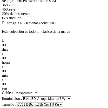
Se el primero en escribir una reseña
368,79 €
460,99 €
20% de descuento
IVA incluido

Entrega 3 a 8 semanas (consultar)
Esta colección es todo un clásico de la marca

00
días
:
00
horas
:
00
min
:
00
seg
Cable :
Iluminación :
Tamaño :