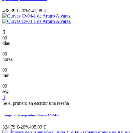
438,39 €
-20%
547,98 €

00
días
:
00
horas
:
00
min
:
00
seg

Se el primero en escribir una reseña
Lámpara de suspensión Curvas CV04-1
324,79 €
-20%
405,99 €