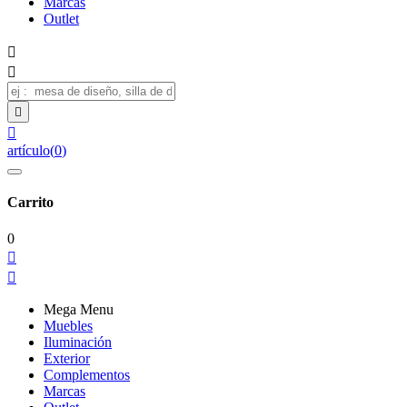
Marcas
Outlet




artículo
(
0
)
Carrito
0


Mega Menu
Muebles
Iluminación
Exterior
Complementos
Marcas