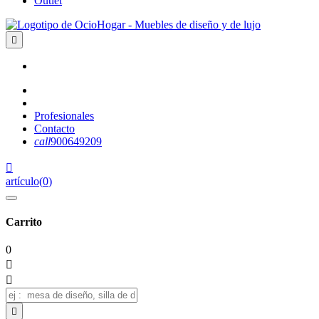
Outlet

Profesionales
Contacto
call
900649209

artículo
(
0
)
Carrito
0


