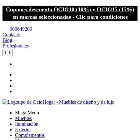
Cupones descuento OCIO10 (10%) y OCIO15 (15%)
en marcas seleccionadas - Clic para condiciones
call
900649209
Contacto
Blog
Profesionales


Mega Menu
Muebles
Iluminación
Exterior
Complementos