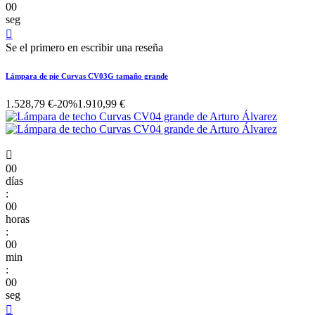
00
seg

Se el primero en escribir una reseña
Lámpara de pie Curvas CV03G tamaño grande
1.528,79 €
-20%
1.910,99 €

00
días
:
00
horas
:
00
min
:
00
seg
