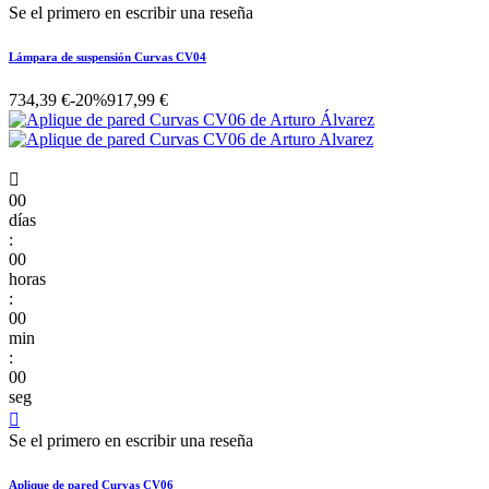
Se el primero en escribir una reseña
Lámpara de suspensión Curvas CV04
734,39 €
-20%
917,99 €

00
días
:
00
horas
:
00
min
:
00
seg

Se el primero en escribir una reseña
Aplique de pared Curvas CV06