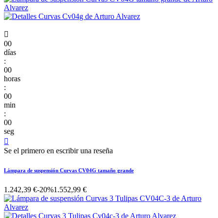

00
días
:
00
horas
:
00
min
:
00
seg

Se el primero en escribir una reseña
Lámpara de suspensión Curvas CV04G tamaño grande
1.242,39 €
-20%
1.552,99 €