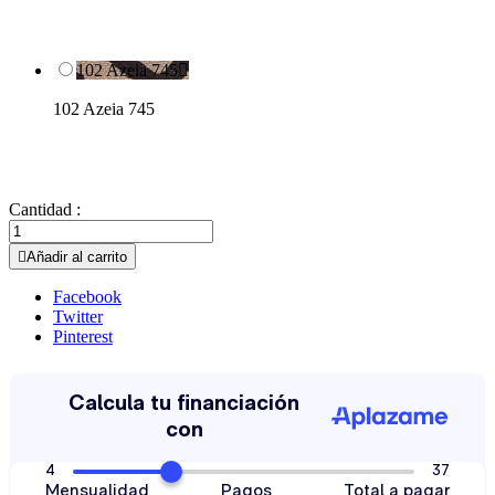
102 Azeia 745

102 Azeia 745
Cantidad :

Añadir al carrito
Facebook
Twitter
Pinterest