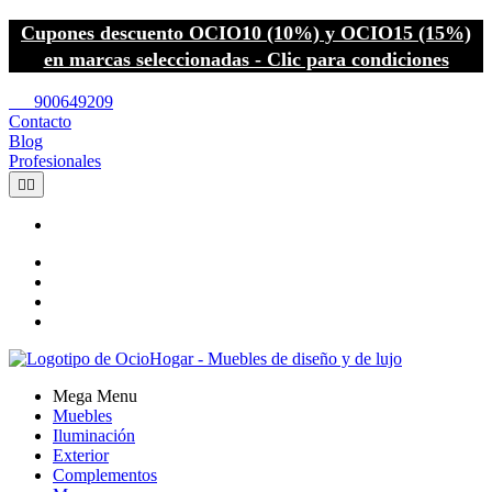
Cupones descuento OCIO10 (10%) y OCIO15 (15%)
en marcas seleccionadas - Clic para condiciones
call
900649209
Contacto
Blog
Profesionales


Mega Menu
Muebles
Iluminación
Exterior
Complementos