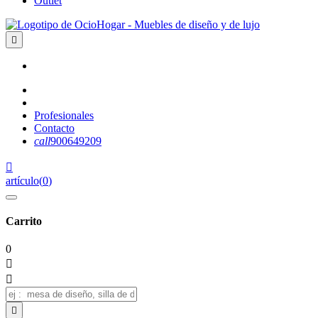
Outlet

Profesionales
Contacto
call
900649209

artículo
(
0
)
Carrito
0


