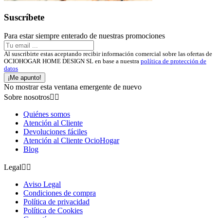
Suscríbete
Para estar siempre enterado de nuestras promociones
Al suscribirte estas aceptando recibir información comercial sobre las ofertas de
OCIOHOGAR HOME DESIGN SL en base a nuestra
política de protección de
datos
¡Me apunto!
No mostrar esta ventana emergente de nuevo
Sobre nosotros


Quiénes somos
Atención al Cliente
Devoluciones fáciles
Atención al Cliente OcioHogar
Blog
Legal


Aviso Legal
Condiciones de compra
Política de privacidad
Política de Cookies