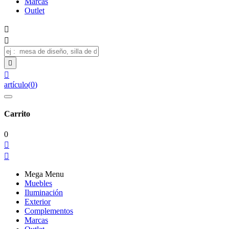
Marcas
Outlet




artículo
(
0
)
Carrito
0


Mega Menu
Muebles
Iluminación
Exterior
Complementos
Marcas