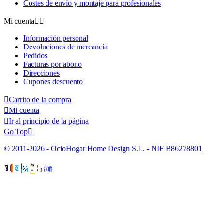
Costes de envío y montaje para profesionales
Mi cuenta


Información personal
Devoluciones de mercancía
Pedidos
Facturas por abono
Direcciones
Cupones descuento

Carrito de la compra

Mi cuenta

Ir al principio de la página
Go Top

© 2011-2026 - OcioHogar Home Design S.L. - NIF B86278801