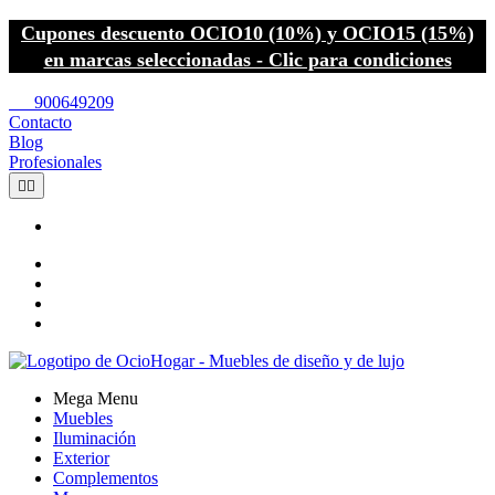
Cupones descuento OCIO10 (10%) y OCIO15 (15%)
en marcas seleccionadas - Clic para condiciones
call
900649209
Contacto
Blog
Profesionales


Mega Menu
Muebles
Iluminación
Exterior
Complementos