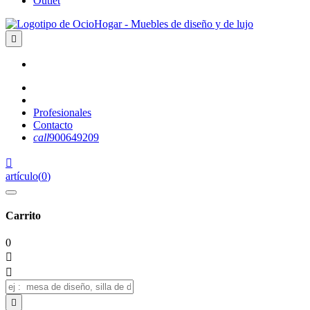
Outlet

Profesionales
Contacto
call
900649209

artículo
(
0
)
Carrito
0


