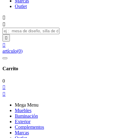
Marcas
Outlet




artículo
(
0
)
Carrito
0


Mega Menu
Muebles
Iluminación
Exterior
Complementos
Marcas