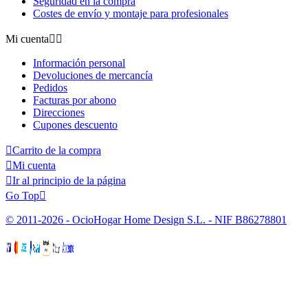
Seguridad en la compra
Costes de envío y montaje para profesionales
Mi cuenta


Información personal
Devoluciones de mercancía
Pedidos
Facturas por abono
Direcciones
Cupones descuento

Carrito de la compra

Mi cuenta

Ir al principio de la página
Go Top

© 2011-2026 - OcioHogar Home Design S.L. - NIF B86278801