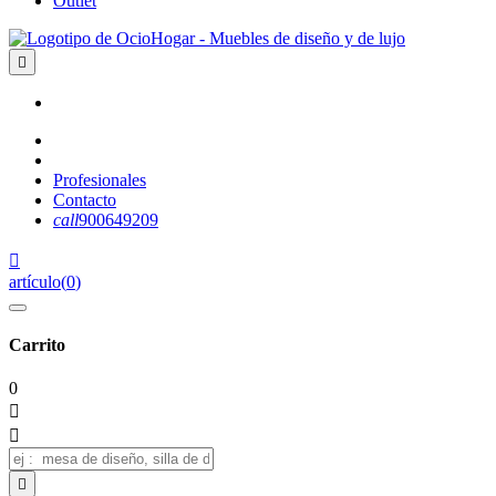
Outlet

Profesionales
Contacto
call
900649209

artículo
(
0
)
Carrito
0


