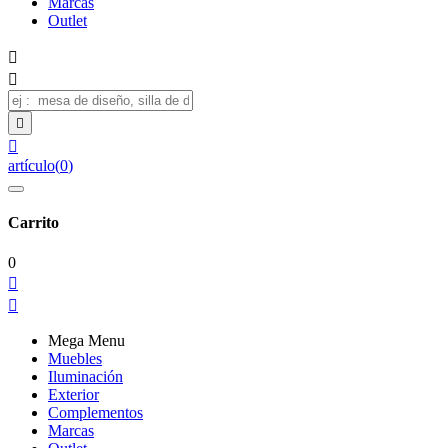
Marcas
Outlet




artículo
(
0
)
Carrito
0


Mega Menu
Muebles
Iluminación
Exterior
Complementos
Marcas