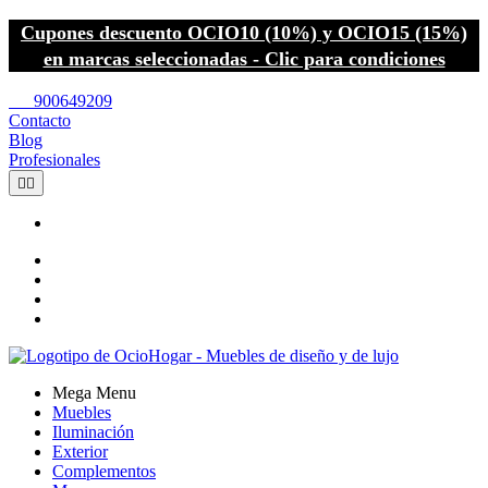
Cupones descuento OCIO10 (10%) y OCIO15 (15%)
en marcas seleccionadas - Clic para condiciones
call
900649209
Contacto
Blog
Profesionales


Mega Menu
Muebles
Iluminación
Exterior
Complementos