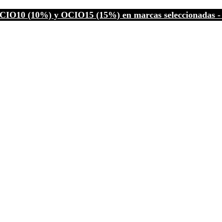
CIO10 (10%) y OCIO15 (15%) en marcas seleccionadas - C