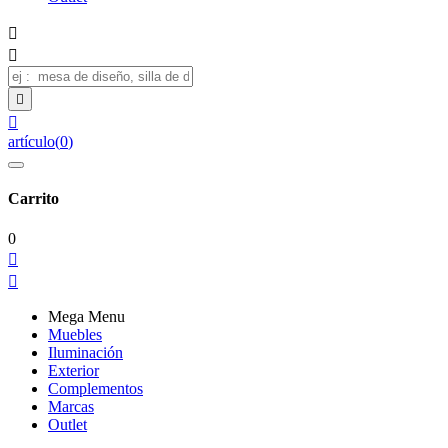




artículo
(
0
)
Carrito
0


Mega Menu
Muebles
Iluminación
Exterior
Complementos
Marcas
Outlet