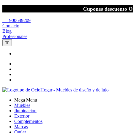
Cupones descuento O
call
900649209
Contacto
Blog
Profesionales


Mega Menu
Muebles
Iluminación
Exterior
Complementos
Marcas
Outlet