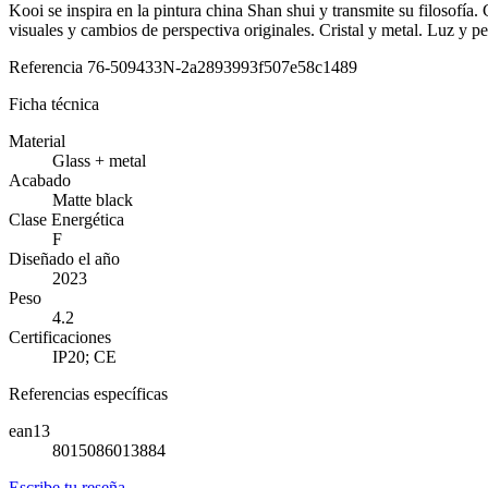
Kooi se inspira en la pintura china Shan shui y transmite su filosofía. 
visuales y cambios de perspectiva originales. Cristal y metal. Luz y p
Referencia
76-509433N-2a2893993f507e58c1489
Ficha técnica
Material
Glass + metal
Acabado
Matte black
Clase Energética
F
Diseñado el año
2023
Peso
4.2
Certificaciones
IP20; CE
Referencias específicas
ean13
8015086013884
Escribe tu reseña