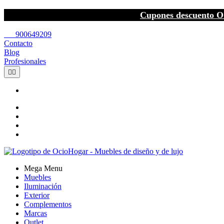
Cupones descuento O
call
900649209
Contacto
Blog
Profesionales


Mega Menu
Muebles
Iluminación
Exterior
Complementos
Marcas
Outlet