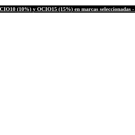
CIO10 (10%) y OCIO15 (15%) en marcas seleccionadas - C