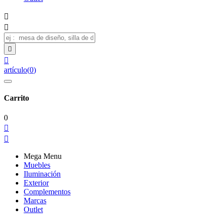




artículo
(
0
)
Carrito
0


Mega Menu
Muebles
Iluminación
Exterior
Complementos
Marcas
Outlet