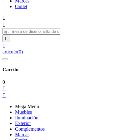
Marcas
Outlet




artículo
(
0
)
Carrito
0


Mega Menu
Muebles
Iluminación
Exterior
Complementos
Marcas