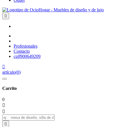
Outlet

Profesionales
Contacto
call
900649209

artículo
(
0
)
Carrito
0


