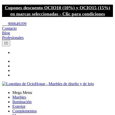
Cupones descuento OCIO10 (10%) y OCIO15 (15%)
en marcas seleccionadas - Clic para condiciones
call
900649209
Contacto
Blog
Profesionales


Mega Menu
Muebles
Iluminación
Exterior
Complementos