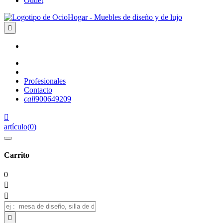
Outlet

Profesionales
Contacto
call
900649209

artículo
(
0
)
Carrito
0


