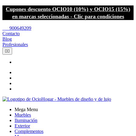
Cupones descuento OCIO10 (10%) y OCIO15 (15%)
en marcas seleccionadas - Clic para condiciones
call
900649209
Contacto
Blog
Profesionales


Mega Menu
Muebles
Iluminación
Exterior
Complementos