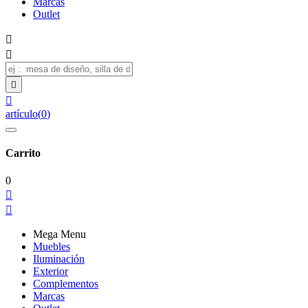
Marcas
Outlet




artículo
(
0
)
Carrito
0


Mega Menu
Muebles
Iluminación
Exterior
Complementos
Marcas