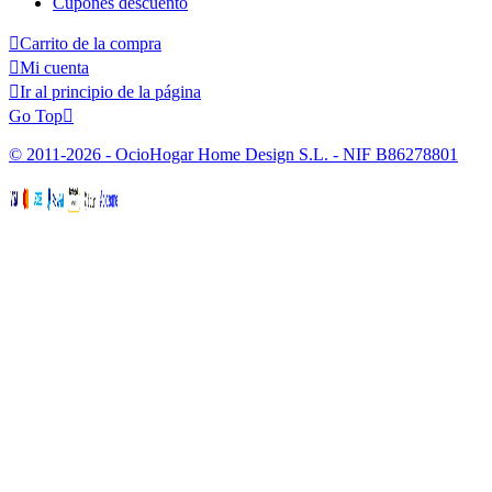
Cupones descuento

Carrito de la compra

Mi cuenta

Ir al principio de la página
Go Top

© 2011-2026 - OcioHogar Home Design S.L. - NIF B86278801