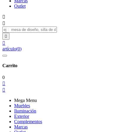
Marcas
Outlet




artículo
(
0
)
Carrito
0


Mega Menu
Muebles
Iluminación
Exterior
Complementos
Marcas