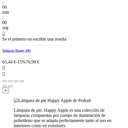
:
00
min
:
00
seg

Se el primero en escribir una reseña
Taburete Happy 491
65,44 €
-15%
76,99 €


×
Lámpara de pie. Happy Apple es una colección de
lámparas compuestas por cuerpo de iluminación de
polietileno que se adapta perfectamente tanto al uso en
interiores como en exteriores