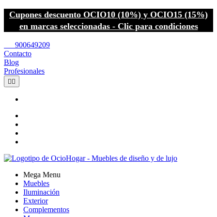
Cupones descuento OCIO10 (10%) y OCIO15 (15%)
en marcas seleccionadas - Clic para condiciones
call
900649209
Contacto
Blog
Profesionales


Mega Menu
Muebles
Iluminación
Exterior
Complementos