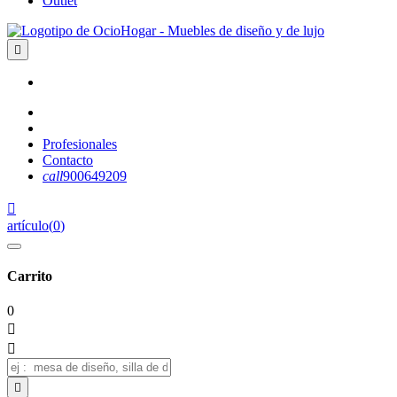
Outlet

Profesionales
Contacto
call
900649209

artículo
(
0
)
Carrito
0


