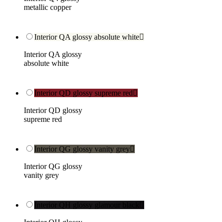
metallic copper
Interior QA glossy absolute white

Interior QA glossy
absolute white
Interior QD glossy supreme red

Interior QD glossy
supreme red
Interior QG glossy vanity grey

Interior QG glossy
vanity grey
Interior QH glossy glamour black
