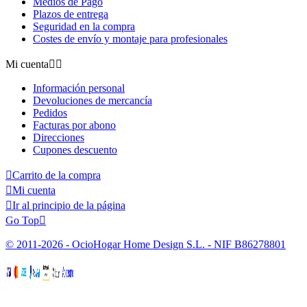
Medios de Pago
Plazos de entrega
Seguridad en la compra
Costes de envío y montaje para profesionales
Mi cuenta


Información personal
Devoluciones de mercancía
Pedidos
Facturas por abono
Direcciones
Cupones descuento

Carrito de la compra

Mi cuenta

Ir al principio de la página
Go Top

© 2011-2026 - OcioHogar Home Design S.L. - NIF B86278801