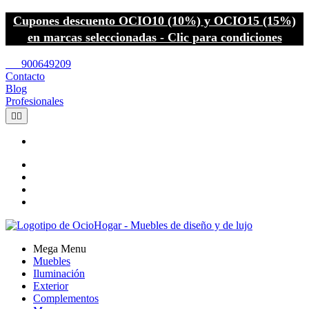
Cupones descuento OCIO10 (10%) y OCIO15 (15%)
en marcas seleccionadas - Clic para condiciones
call
900649209
Contacto
Blog
Profesionales


Mega Menu
Muebles
Iluminación
Exterior
Complementos