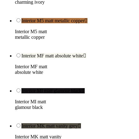
charming ivory
Interior M5 matt metallic copper

Interior M5 matt
metallic copper
Interior MF matt absolute white

Interior MF matt
absolute white
Interior MI matt glamour black

Interior MI matt
glamour black
Interior MK matt vanity grey

Interior MK matt vanity