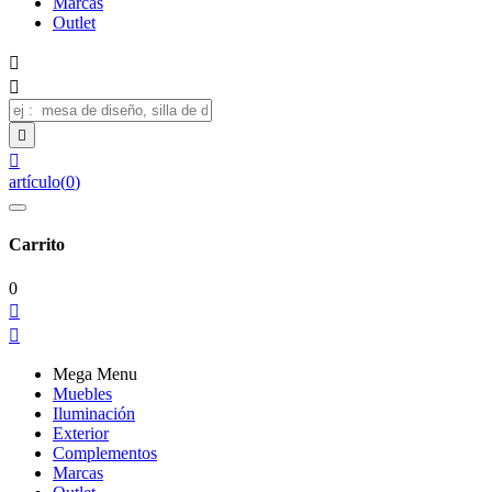
Marcas
Outlet




artículo
(
0
)
Carrito
0


Mega Menu
Muebles
Iluminación
Exterior
Complementos
Marcas