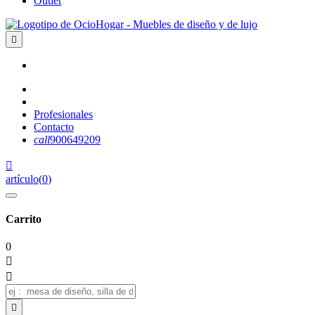
Outlet

Profesionales
Contacto
call
900649209

artículo
(
0
)
Carrito
0


