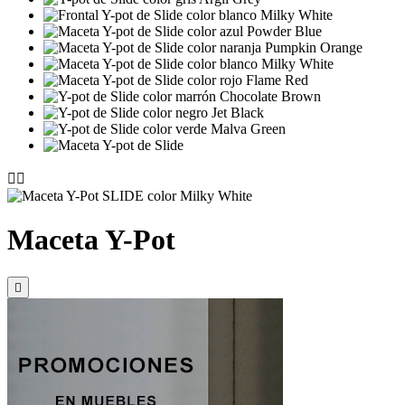


Maceta Y-Pot
