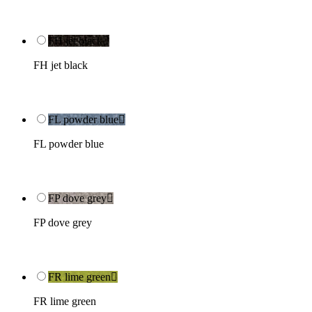
FH jet black

FH jet black
FL powder blue

FL powder blue
FP dove grey

FP dove grey
FR lime green

FR lime green