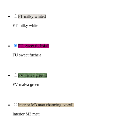
FT milky white

FT milky white
FU sweet fuchsia

FU sweet fuchsia
FV malva green

FV malva green
Interior M3 matt charming ivory

Interior M3 matt