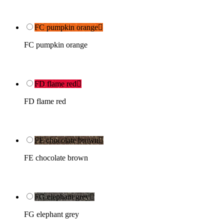
FC pumpkin orange

FC pumpkin orange
FD flame red

FD flame red
FE chocolate brown

FE chocolate brown
FG elephant grey

FG elephant grey