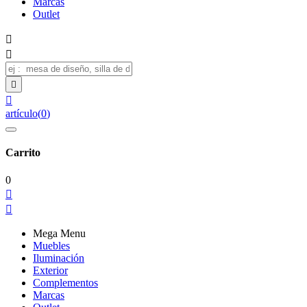
Marcas
Outlet




artículo
(
0
)
Carrito
0


Mega Menu
Muebles
Iluminación
Exterior
Complementos
Marcas