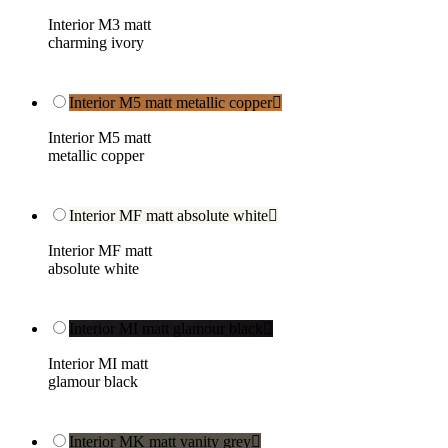
Interior M3 matt
charming ivory
Interior M5 matt metallic copper

Interior M5 matt
metallic copper
Interior MF matt absolute white

Interior MF matt
absolute white
Interior MI matt glamour black

Interior MI matt
glamour black
Interior MK matt vanity grey
