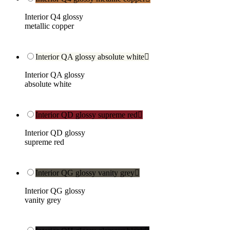
Interior Q4 glossy
metallic copper
Interior QA glossy absolute white

Interior QA glossy
absolute white
Interior QD glossy supreme red

Interior QD glossy
supreme red
Interior QG glossy vanity grey

Interior QG glossy
vanity grey