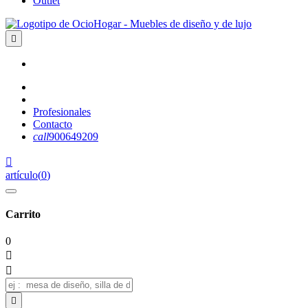
Outlet

Profesionales
Contacto
call
900649209

artículo
(
0
)
Carrito
0


