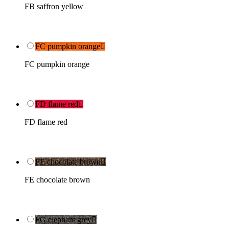
FB saffron yellow
FC pumpkin orange

FC pumpkin orange
FD flame red

FD flame red
FE chocolate brown

FE chocolate brown
FG elephant grey
