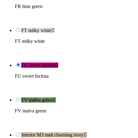
FR lime green
FT milky white

FT milky white
FU sweet fuchsia

FU sweet fuchsia
FV malva green

FV malva green
Interior M3 matt charming ivory
