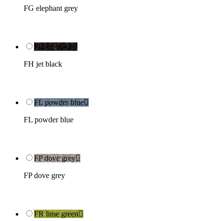
FG elephant grey
FH jet black

FH jet black
FL powder blue

FL powder blue
FP dove grey

FP dove grey
FR lime green
