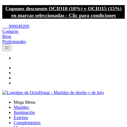
Cupones descuento OCIO10 (10%) y OCIO15 (15%)
en marcas seleccionadas - Clic para condiciones
call
900649209
Contacto
Blog
Profesionales


Mega Menu
Muebles
Iluminación
Exterior
Complementos