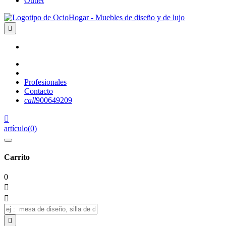
Outlet

Profesionales
Contacto
call
900649209

artículo
(
0
)
Carrito
0


