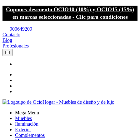
Cupones descuento OCIO10 (10%) y OCIO15 (15%)
en marcas seleccionadas - Clic para condiciones
call
900649209
Contacto
Blog
Profesionales


Mega Menu
Muebles
Iluminación
Exterior
Complementos