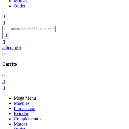
Marcas
Outlet




artículo
(
0
)
Carrito
0


Mega Menu
Muebles
Iluminación
Exterior
Complementos
Marcas