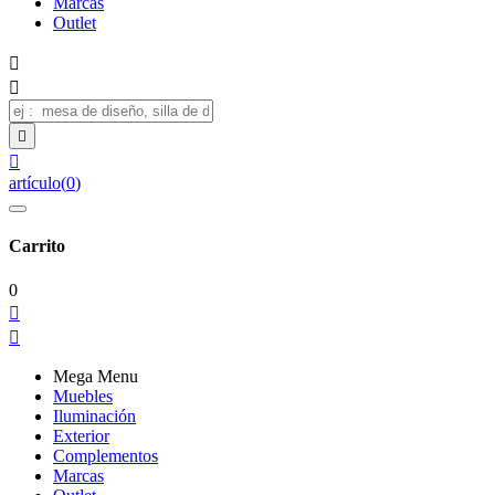
Marcas
Outlet




artículo
(
0
)
Carrito
0


Mega Menu
Muebles
Iluminación
Exterior
Complementos
Marcas