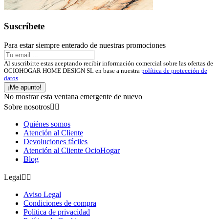
Suscríbete
Para estar siempre enterado de nuestras promociones
Al suscribirte estas aceptando recibir información comercial sobre las ofertas de
OCIOHOGAR HOME DESIGN SL en base a nuestra
política de protección de
datos
¡Me apunto!
No mostrar esta ventana emergente de nuevo
Sobre nosotros


Quiénes somos
Atención al Cliente
Devoluciones fáciles
Atención al Cliente OcioHogar
Blog
Legal


Aviso Legal
Condiciones de compra
Política de privacidad