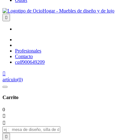
Outlet

Profesionales
Contacto
call
900649209

artículo
(
0
)
Carrito
0


