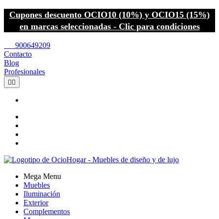
Cupones descuento OCIO10 (10%) y OCIO15 (15%)
en marcas seleccionadas - Clic para condiciones
call
900649209
Contacto
Blog
Profesionales


Mega Menu
Muebles
Iluminación
Exterior
Complementos