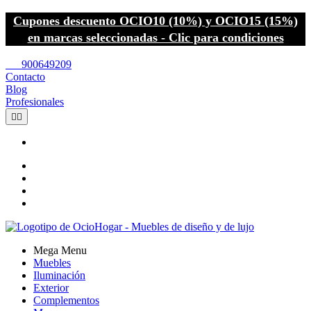
Cupones descuento OCIO10 (10%) y OCIO15 (15%)
en marcas seleccionadas - Clic para condiciones
call
900649209
Contacto
Blog
Profesionales


Mega Menu
Muebles
Iluminación
Exterior
Complementos