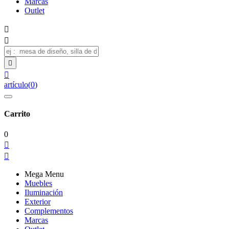
Marcas
Outlet




artículo
(
0
)
Carrito
0


Mega Menu
Muebles
Iluminación
Exterior
Complementos
Marcas