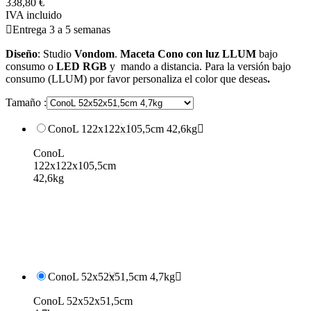
338,80 €
IVA incluido

Entrega 3 a 5 semanas
Diseño
: Studio
Vondom
.
Maceta Cono con luz LLUM
bajo
consumo o
LED RGB
y mando a distancia. Para la versión bajo
consumo (LLUM) por favor personaliza el color que deseas
.
Tamaño :
ConoL 122x122x105,5cm 42,6kg

ConoL
122x122x105,5cm
42,6kg
ConoL 52x52x51,5cm 4,7kg

ConoL 52x52x51,5cm