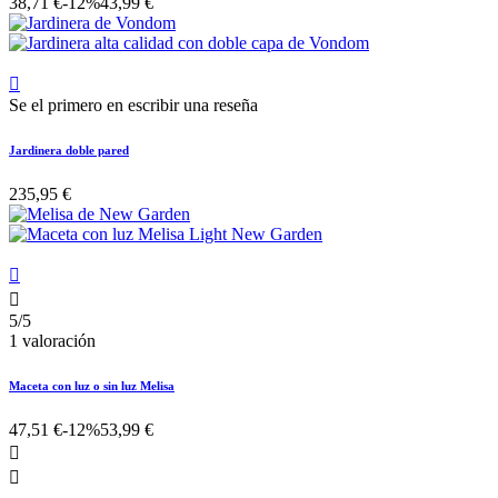
38,71 €
-12%
43,99 €

Se el primero en escribir una reseña
Jardinera doble pared
235,95 €


5/5
1 valoración
Maceta con luz o sin luz Melisa
47,51 €
-12%
53,99 €

