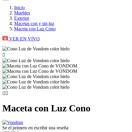
Inicio
Muebles
Exterior
Macetas con y sin luz
Maceta con Luz Cono
VER EN VIVO



Maceta con Luz Cono
Se el primero en escribir una reseña