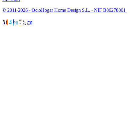
© 2011-2026 - OcioHogar Home Design S.L. - NIF B86278801