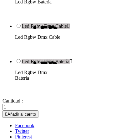
Led Rgbw Batería
Led Rgbw Dmx Cable

Led Rgbw Dmx Cable
Led Rgbw Dmx Batería

Led Rgbw Dmx
Batería
Cantidad :

Añadir al carrito
Facebook
Twitter
Pinterest