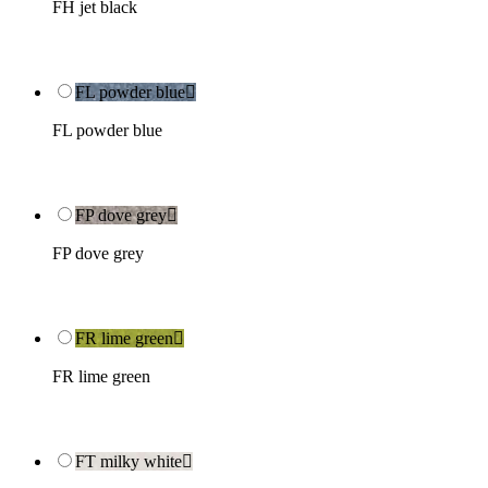
FH jet black
FL powder blue

FL powder blue
FP dove grey

FP dove grey
FR lime green

FR lime green
FT milky white
