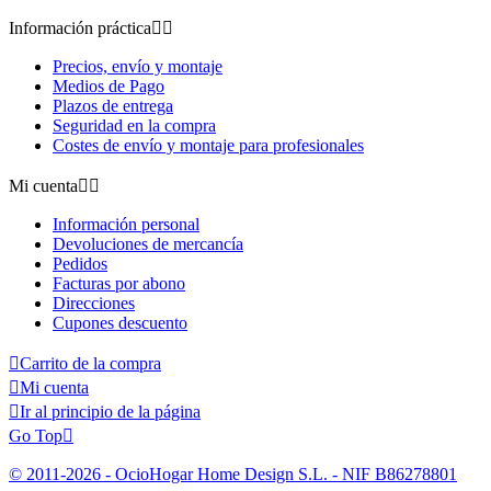
Información práctica


Precios, envío y montaje
Medios de Pago
Plazos de entrega
Seguridad en la compra
Costes de envío y montaje para profesionales
Mi cuenta


Información personal
Devoluciones de mercancía
Pedidos
Facturas por abono
Direcciones
Cupones descuento

Carrito de la compra

Mi cuenta

Ir al principio de la página
Go Top

© 2011-2026 - OcioHogar Home Design S.L. - NIF B86278801