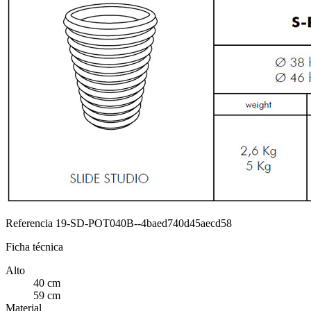
Referencia
19-SD-POT040B--4baed740d45aecd58
Ficha técnica
Alto
40 cm
59 cm
Material