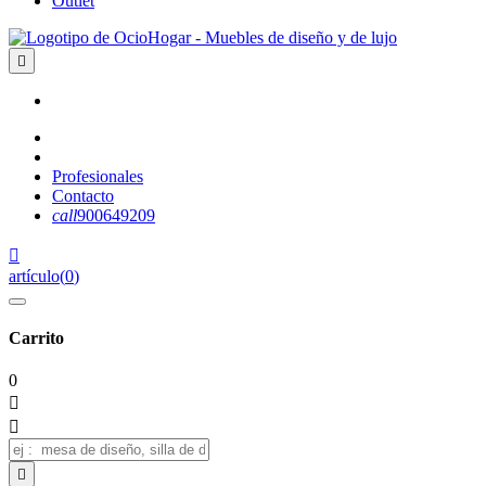
Outlet

Profesionales
Contacto
call
900649209

artículo
(
0
)
Carrito
0


