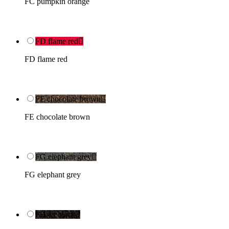
FC pumpkin orange
FD flame red

FD flame red
FE chocolate brown

FE chocolate brown
FG elephant grey

FG elephant grey
FH jet black
