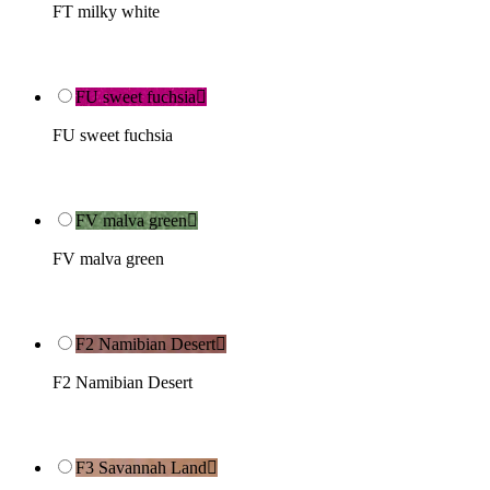
FT milky white
FU sweet fuchsia

FU sweet fuchsia
FV malva green

FV malva green
F2 Namibian Desert

F2 Namibian Desert
F3 Savannah Land
