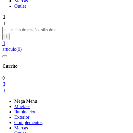
Marcas
Outlet




artículo
(
0
)
Carrito
0


Mega Menu
Muebles
Iluminación
Exterior
Complementos
Marcas