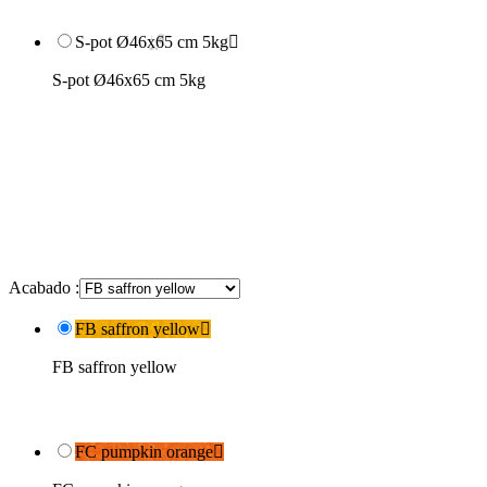
S-pot Ø46x65 cm 5kg

S-pot Ø46x65 cm 5kg
Acabado :
FB saffron yellow

FB saffron yellow
FC pumpkin orange
