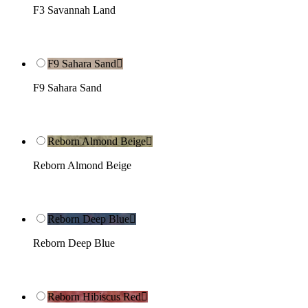
F3 Savannah Land
F9 Sahara Sand

F9 Sahara Sand
Reborn Almond Beige

Reborn Almond Beige
Reborn Deep Blue

Reborn Deep Blue
Reborn Hibiscus Red
