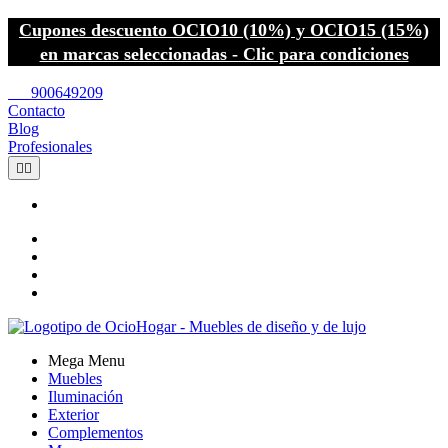
Cupones descuento OCIO10 (10%) y OCIO15 (15%)
en marcas seleccionadas - Clic para condiciones
call
900649209
Contacto
Blog
Profesionales


Mega Menu
Muebles
Iluminación
Exterior
Complementos