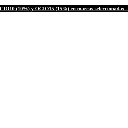
CIO10 (10%) y OCIO15 (15%) en marcas seleccionadas - C