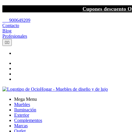
Cupones descuento O
call
900649209
Contacto
Blog
Profesionales


Mega Menu
Muebles
Iluminación
Exterior
Complementos
Marcas
Outlet