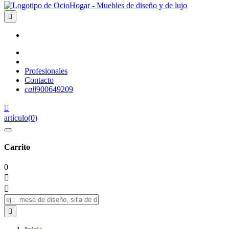

Profesionales
Contacto
call
900649209

artículo
(
0
)
Carrito
0


