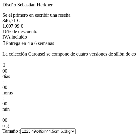
Diseño Sebastian Herkner
Se el primero en escribir una reseña
846,71 €
1.007,99 €
16% de descuento
IVA incluido

Entrega en 4 a 6 semanas
La colección Carousel se compone de cuatro versiones de sillón de com

00
días
:
00
horas
:
00
min
:
00
seg
Tamaño :