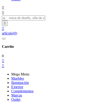




artículo
(
0
)
Carrito
0


Mega Menu
Muebles
Iluminación
Exterior
Complementos
Marcas
Outlet