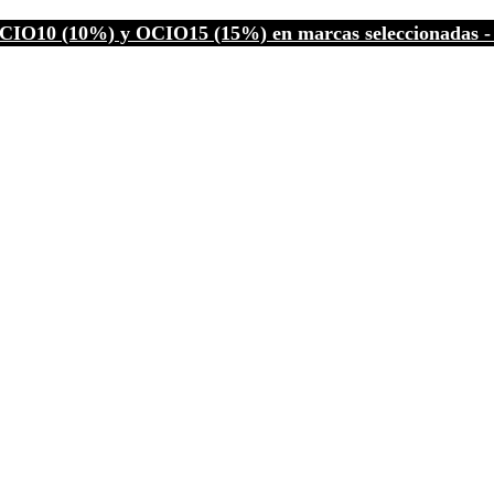
CIO10 (10%) y OCIO15 (15%) en marcas seleccionadas - C