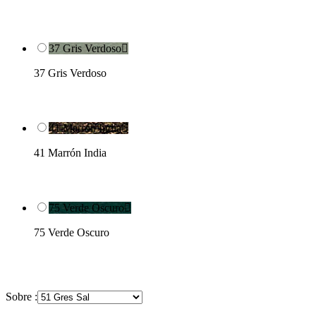
37 Gris Verdoso

37 Gris Verdoso
41 Marrón India

41 Marrón India
75 Verde Oscuro

75 Verde Oscuro
Sobre :