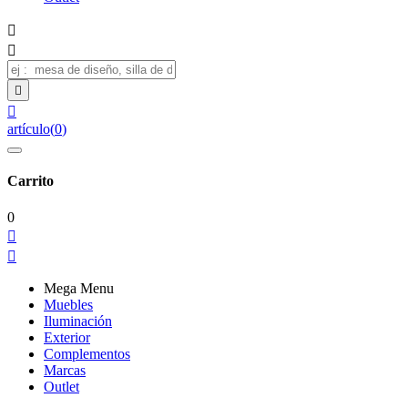




artículo
(
0
)
Carrito
0


Mega Menu
Muebles
Iluminación
Exterior
Complementos
Marcas
Outlet