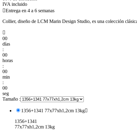
IVA incluido

Entrega en 4 a 6 semanas
Collier, diseño de LCM Marin Design Studio, es una colección clásica

00
días
:
00
horas
:
00
min
:
00
seg
Tamaño :
1356+1341 77x77xh1,2cm 13kg

1356+1341
77x77xh1,2cm 13kg