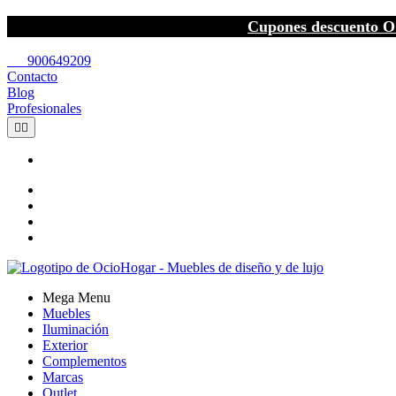
Cupones descuento O
call
900649209
Contacto
Blog
Profesionales


Mega Menu
Muebles
Iluminación
Exterior
Complementos
Marcas
Outlet