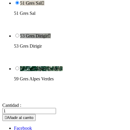
51 Gres Sal

51 Gres Sal
53 Gres Dirigir

53 Gres Dirigir
59 Gres Alpes Verdes

59 Gres Alpes Verdes
Cantidad :

Añadir al carrito
Facebook