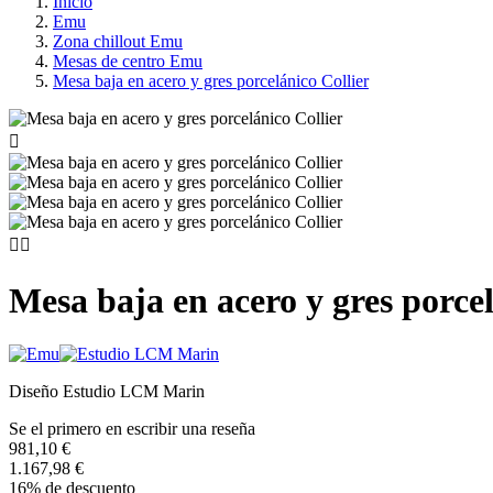
Inicio
Emu
Zona chillout Emu
Mesas de centro Emu
Mesa baja en acero y gres porcelánico Collier



Mesa baja en acero y gres porcel
Diseño Estudio LCM Marin
Se el primero en escribir una reseña
981,10 €
1.167,98 €
16% de descuento