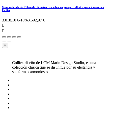
Mesa redonda de 150cm de diámetro con sobre en gres porcelánico para 7 personas
Collier
3.018,10 €
-16%
3.592,97 €


×
Collier, diseño de LCM Marin Design Studio, es una
colección clásica que se distingue por su elegancia y
sus formas armoniosas