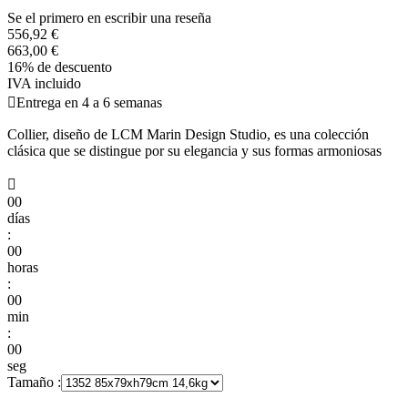
Se el primero en escribir una reseña
556,92 €
663,00 €
16% de descuento
IVA incluido

Entrega en 4 a 6 semanas
Collier, diseño de LCM Marin Design Studio, es una colección
clásica que se distingue por su elegancia y sus formas armoniosas

00
días
:
00
horas
:
00
min
:
00
seg
Tamaño :