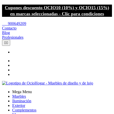
Cupones descuento OCIO10 (10%) y OCIO15 (15%)
en marcas seleccionadas - Clic para condiciones
call
900649209
Contacto
Blog
Profesionales


Mega Menu
Muebles
Iluminación
Exterior
Complementos