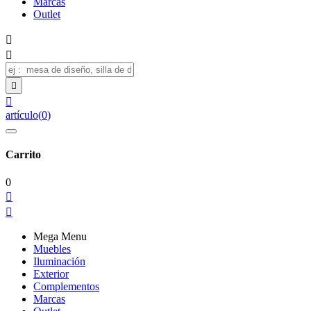
Marcas
Outlet




artículo
(
0
)
Carrito
0


Mega Menu
Muebles
Iluminación
Exterior
Complementos
Marcas