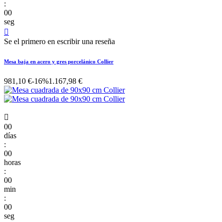
:
00
seg

Se el primero en escribir una reseña
Mesa baja en acero y gres porcelánico Collier
981,10 €
-16%
1.167,98 €

00
días
:
00
horas
:
00
min
:
00
seg