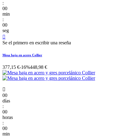
:
00
min
:
00
seg

Se el primero en escribir una reseña
Mesa baja en acero Collier
377,15 €
-16%
448,98 €

00
días
:
00
horas
:
00
min