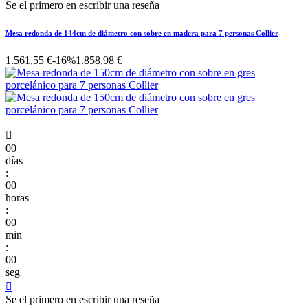
Se el primero en escribir una reseña
Mesa redonda de 144cm de diámetro con sobre en madera para 7 personas Collier
1.561,55 €
-16%
1.858,98 €

00
días
:
00
horas
:
00
min
:
00
seg

Se el primero en escribir una reseña