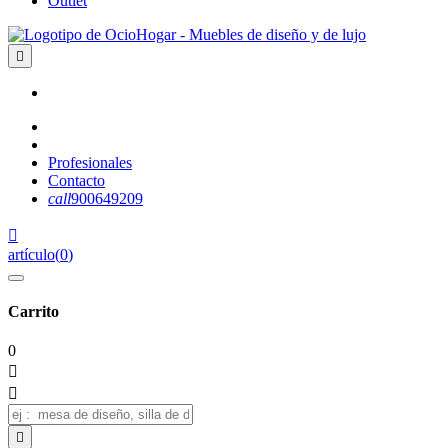
Outlet

Profesionales
Contacto
call
900649209

artículo
(
0
)
Carrito
0


