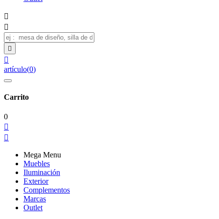




artículo
(
0
)
Carrito
0


Mega Menu
Muebles
Iluminación
Exterior
Complementos
Marcas
Outlet