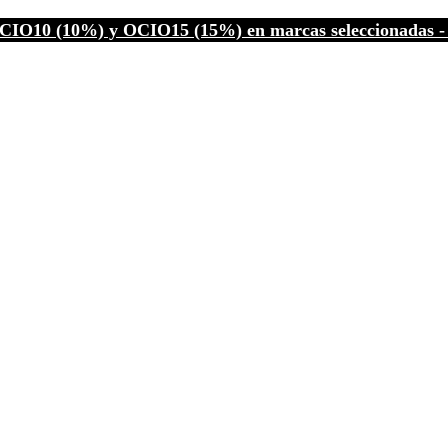
CIO10 (10%) y OCIO15 (15%) en marcas seleccionadas - C