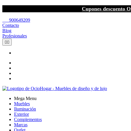
Cupones descuento O
call
900649209
Contacto
Blog
Profesionales


Mega Menu
Muebles
Iluminación
Exterior
Complementos
Marcas
Outlet