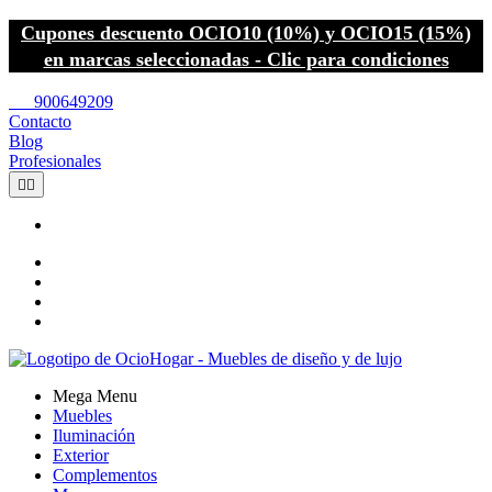
Cupones descuento OCIO10 (10%) y OCIO15 (15%)
en marcas seleccionadas - Clic para condiciones
call
900649209
Contacto
Blog
Profesionales


Mega Menu
Muebles
Iluminación
Exterior
Complementos