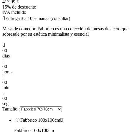
417,99 €
15% de descuento
IVA incluido

Entrega 3 a 10 semanas (consultar)
Mesa de comedor. Fabbrico es una colección de mesas de acero que
sobresale por su estética minimalista y esencial

00
días
:
00
horas
:
00
min
:
00
seg
Tamaño :
Fabbrico 100x100cm

Fabbrico 100x100cm