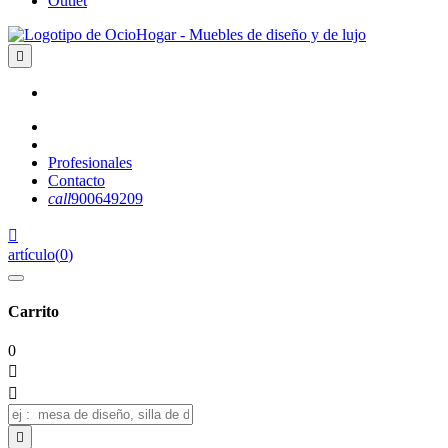
Outlet

Profesionales
Contacto
call
900649209

artículo
(
0
)
Carrito
0


