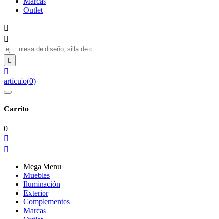
Marcas
Outlet




artículo
(
0
)
Carrito
0


Mega Menu
Muebles
Iluminación
Exterior
Complementos
Marcas