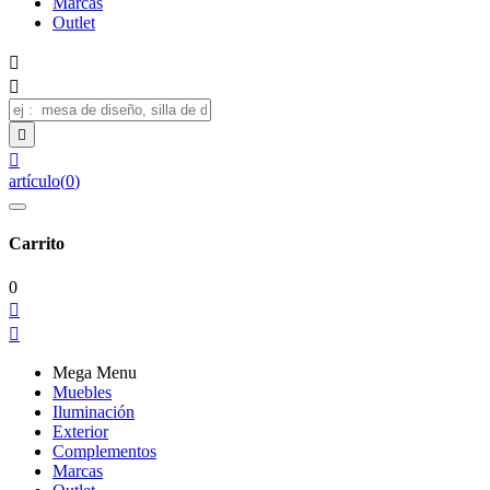
Marcas
Outlet




artículo
(
0
)
Carrito
0


Mega Menu
Muebles
Iluminación
Exterior
Complementos
Marcas