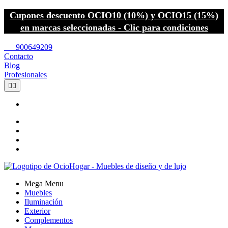
Cupones descuento OCIO10 (10%) y OCIO15 (15%)
en marcas seleccionadas - Clic para condiciones
call
900649209
Contacto
Blog
Profesionales


Mega Menu
Muebles
Iluminación
Exterior
Complementos