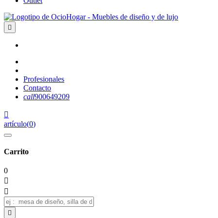
Outlet

Profesionales
Contacto
call
900649209

artículo
(
0
)
Carrito
0


