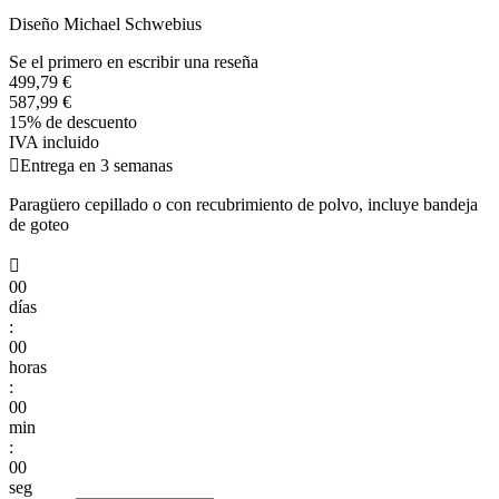
Diseño Michael Schwebius
Se el primero en escribir una reseña
499,79 €
587,99 €
15% de descuento
IVA incluido

Entrega en 3 semanas
Paragüero cepillado o con recubrimiento de polvo, incluye bandeja
de goteo

00
días
:
00
horas
:
00
min
:
00
seg