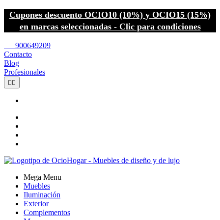
Cupones descuento OCIO10 (10%) y OCIO15 (15%)
en marcas seleccionadas - Clic para condiciones
call
900649209
Contacto
Blog
Profesionales


Mega Menu
Muebles
Iluminación
Exterior
Complementos