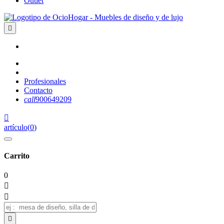
Outlet

Profesionales
Contacto
call
900649209

artículo
(
0
)
Carrito
0


