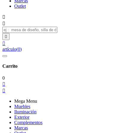
Marcas
Outlet




artículo
(
0
)
Carrito
0


Mega Menu
Muebles
Iluminación
Exterior
Complementos
Marcas