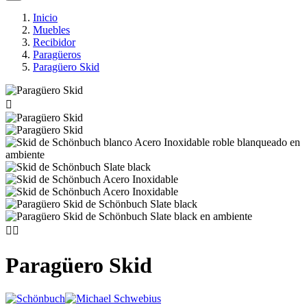
Inicio
Muebles
Recibidor
Paragüeros
Paragüero Skid



Paragüero Skid