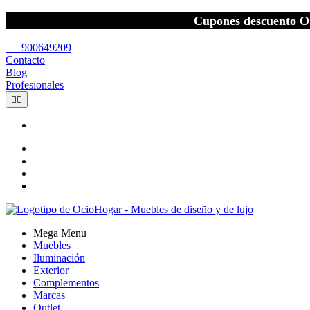
Cupones descuento O
call
900649209
Contacto
Blog
Profesionales


Mega Menu
Muebles
Iluminación
Exterior
Complementos
Marcas
Outlet