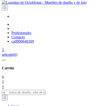

Profesionales
Contacto
call
900649209

artículo
(
0
)
Carrito
0


