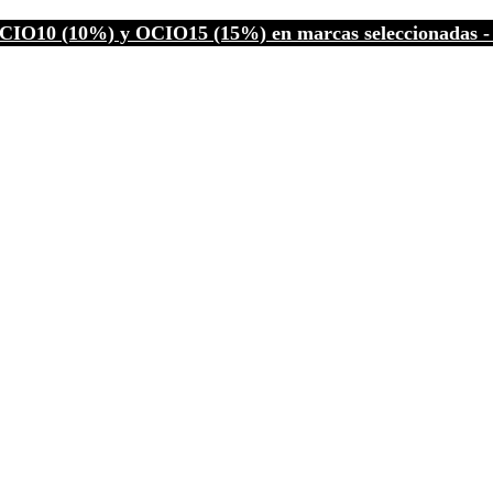
CIO10 (10%) y OCIO15 (15%) en marcas seleccionadas - C