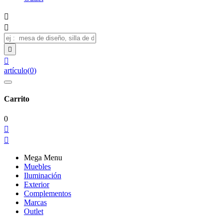




artículo
(
0
)
Carrito
0


Mega Menu
Muebles
Iluminación
Exterior
Complementos
Marcas
Outlet