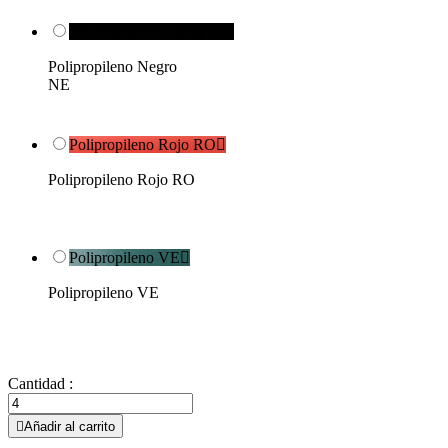
Polipropileno Negro NE

Polipropileno Negro
NE
Polipropileno Rojo RO

Polipropileno Rojo RO
Polipropileno VE

Polipropileno VE
Cantidad :

Añadir al carrito